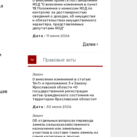
О внесении проекта постановления
ЯОД "О внесении изменения в пункт
ца
18 Положения о комиссии ЯОД по
контролю за достоверностью
сведений о доходах, об имуществе
и обязательствах имущественного
характера, представляемых
депутатами ЯОД"
Дата :
11
июня
2026
Далее
и
Правовые акты
Закон
О внесении изменений в статью
16<1> и приложение 3 к Закону
Ярославской области «О
яцев
государственной регистрации
актов гражданского состояния на
территории Ярославской области»
Дата :
30
июня
2026
Закон
Об отдельных вопросах перевода
земель сельскохозяйственного
назначения или земельных
участков в составе таких земель из
одной категории в другую