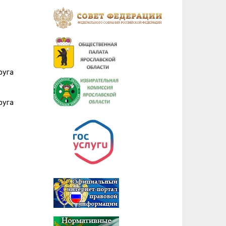
руга
руга