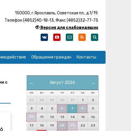
150000, г.Ярославль, Советская пл., д.1/19.
Телефон (4852)40-18-13, Факс (4852)32-77-75
Версия для слабовидящих
имодействие
Обращения граждан
Контакты
ии с
←
Август 2026
→
ПН
ВТ
СР
ЧТ
ПТ
СБ
ВС
27
28
29
30
31
1
2
3
4
5
6
7
8
9
10
11
12
13
14
15
16
17
18
19
20
21
22
23
26