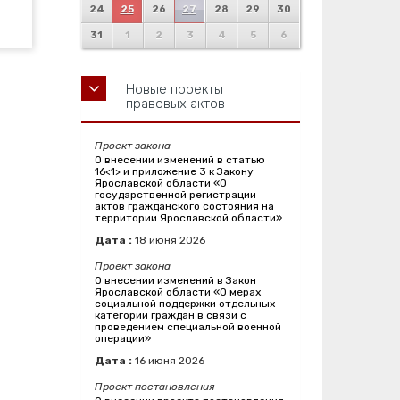
24
25
26
27
28
29
30
31
1
2
3
4
5
6
Новые проекты
правовых актов
Проект закона
О внесении изменений в статью
16<1> и приложение 3 к Закону
Ярославской области «О
государственной регистрации
актов гражданского состояния на
территории Ярославской области»
Дата :
18
июня
2026
Проект закона
О внесении изменений в Закон
Ярославской области «О мерах
социальной поддержки отдельных
категорий граждан в связи с
проведением специальной военной
операции»
Дата :
16
июня
2026
Проект постановления