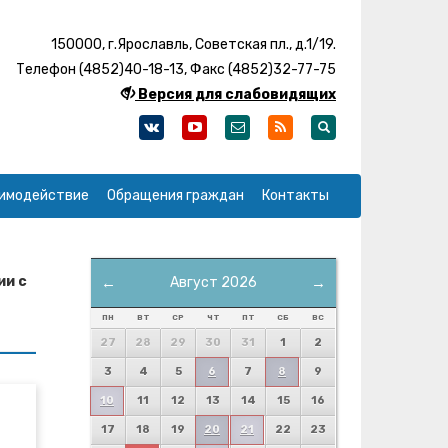
150000, г.Ярославль, Советская пл., д.1/19.
Телефон (4852)40-18-13, Факс (4852)32-77-75
Версия для слабовидящих
имодействие
Обращения граждан
Контакты
ии с
←
Август 2026
→
ПН
ВТ
СР
ЧТ
ПТ
СБ
ВС
27
28
29
30
31
1
2
3
4
5
6
7
8
9
10
11
12
13
14
15
16
17
18
19
20
21
22
23