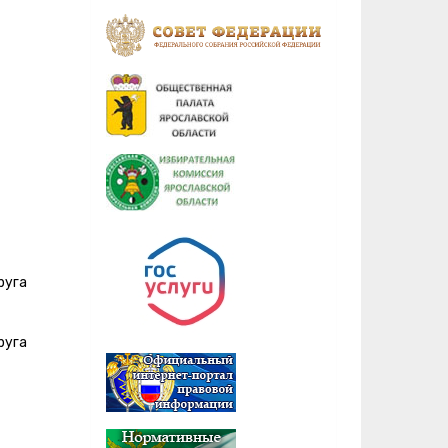
руга
руга