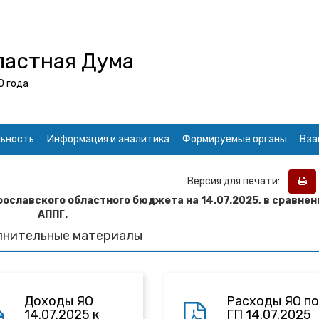
ластная Дума
0 года
ьность
Информация и аналитика
Формируемые органы
Вза
Версия для печати:
рославского областного бюджета на 14
.07
.2025, в сравнен
АППГ.
лнительные материалы
Доходы ЯО
Расходы ЯО по
14.07.2025 к
ГП 14.07.2025