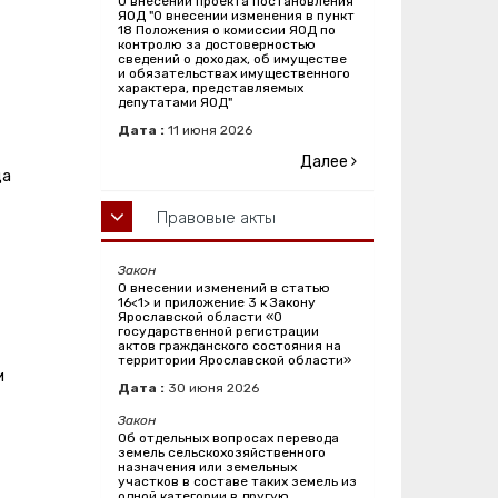
О внесении проекта постановления
ЯОД "О внесении изменения в пункт
18 Положения о комиссии ЯОД по
контролю за достоверностью
сведений о доходах, об имуществе
и обязательствах имущественного
характера, представляемых
депутатами ЯОД"
Дата :
11
июня
2026
Далее
ца
Правовые акты
Закон
О внесении изменений в статью
16<1> и приложение 3 к Закону
Ярославской области «О
государственной регистрации
актов гражданского состояния на
территории Ярославской области»
и
Дата :
30
июня
2026
Закон
Об отдельных вопросах перевода
земель сельскохозяйственного
назначения или земельных
участков в составе таких земель из
одной категории в другую