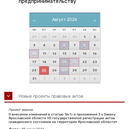
предпринимательству
←
Август 2026
→
ПН
ВТ
СР
ЧТ
ПТ
СБ
ВС
27
28
29
30
31
1
2
3
4
5
6
7
8
9
10
11
12
13
14
15
16
17
18
19
20
21
22
23
24
25
26
27
28
29
30
31
1
2
3
4
5
6
Новые проекты правовых актов
Проект закона
О внесении изменений в статью 16<1> и приложение 3 к Закону
Ярославской области «О государственной регистрации актов
гражданского состояния на территории Ярославской области»