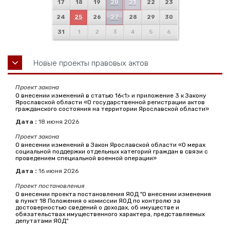
17
18
19
20
21
22
23
24
25
26
27
28
29
30
31
1
2
3
4
5
6
Новые проекты правовых актов
Проект закона
О внесении изменений в статью 16<1> и приложение 3 к Закону
Ярославской области «О государственной регистрации актов
гражданского состояния на территории Ярославской области»
Дата :
18
июня
2026
Проект закона
О внесении изменений в Закон Ярославской области «О мерах
социальной поддержки отдельных категорий граждан в связи с
проведением специальной военной операции»
Дата :
16
июня
2026
Проект постановления
О внесении проекта постановления ЯОД "О внесении изменения
в пункт 18 Положения о комиссии ЯОД по контролю за
достоверностью сведений о доходах, об имуществе и
обязательствах имущественного характера, представляемых
депутатами ЯОД"