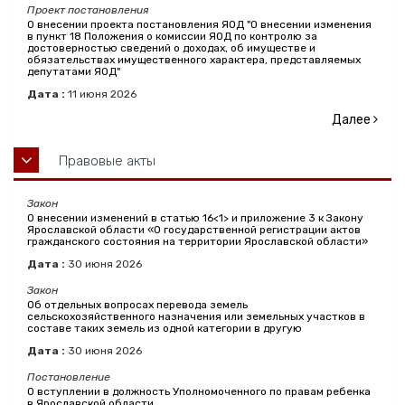
Проект постановления
О внесении проекта постановления ЯОД "О внесении изменения
в пункт 18 Положения о комиссии ЯОД по контролю за
достоверностью сведений о доходах, об имуществе и
обязательствах имущественного характера, представляемых
депутатами ЯОД"
Дата :
11
июня
2026
Далее
Правовые акты
Закон
О внесении изменений в статью 16<1> и приложение 3 к Закону
Ярославской области «О государственной регистрации актов
гражданского состояния на территории Ярославской области»
Дата :
30
июня
2026
Закон
Об отдельных вопросах перевода земель
сельскохозяйственного назначения или земельных участков в
составе таких земель из одной категории в другую
Дата :
30
июня
2026
Постановление
О вступлении в должность Уполномоченного по правам ребенка
в Ярославской области