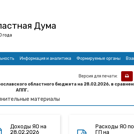
ластная Дума
0 года
ьность
Информация и аналитика
Формируемые органы
Вза
Версия для печати:
рославского областного бюджета на 28.02.2026
, в сравнен
АППГ.
лнительные материалы
Доходы ЯО на
Расходы ЯО по
28.02.2026
ГП на