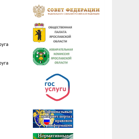
руга
руга