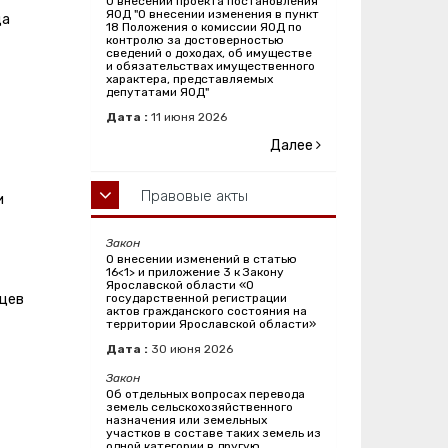
О внесении проекта постановления
ЯОД "О внесении изменения в пункт
ца
18 Положения о комиссии ЯОД по
контролю за достоверностью
сведений о доходах, об имуществе
и обязательствах имущественного
характера, представляемых
депутатами ЯОД"
Дата :
11
июня
2026
Далее
Правовые акты
и
Закон
О внесении изменений в статью
16<1> и приложение 3 к Закону
Ярославской области «О
яцев
государственной регистрации
актов гражданского состояния на
территории Ярославской области»
Дата :
30
июня
2026
Закон
Об отдельных вопросах перевода
земель сельскохозяйственного
назначения или земельных
участков в составе таких земель из
одной категории в другую