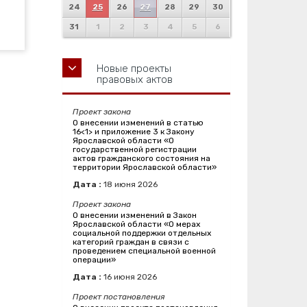
24
25
26
27
28
29
30
31
1
2
3
4
5
6
Новые проекты
правовых актов
Проект закона
О внесении изменений в статью
16<1> и приложение 3 к Закону
Ярославской области «О
государственной регистрации
актов гражданского состояния на
территории Ярославской области»
Дата :
18
июня
2026
Проект закона
О внесении изменений в Закон
Ярославской области «О мерах
социальной поддержки отдельных
категорий граждан в связи с
проведением специальной военной
операции»
Дата :
16
июня
2026
Проект постановления