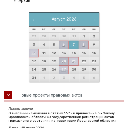
Архив
←
Август 2026
→
ПН
ВТ
СР
ЧТ
ПТ
СБ
ВС
27
28
29
30
31
1
2
3
4
5
6
7
8
9
10
11
12
13
14
15
16
17
18
19
20
21
22
23
24
25
26
27
28
29
30
31
1
2
3
4
5
6
Новые проекты правовых актов
Проект закона
О внесении изменений в статью 16<1> и приложение 3 к Закону
Ярославской области «О государственной регистрации актов
гражданского состояния на территории Ярославской области»
Дата :
18
июня
2026