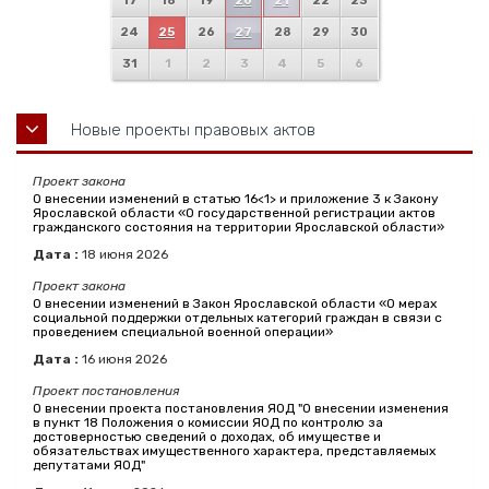
17
18
19
20
21
22
23
24
25
26
27
28
29
30
31
1
2
3
4
5
6
Новые проекты правовых актов
Проект закона
О внесении изменений в статью 16<1> и приложение 3 к Закону
Ярославской области «О государственной регистрации актов
гражданского состояния на территории Ярославской области»
Дата :
18
июня
2026
Проект закона
О внесении изменений в Закон Ярославской области «О мерах
социальной поддержки отдельных категорий граждан в связи с
проведением специальной военной операции»
Дата :
16
июня
2026
Проект постановления
О внесении проекта постановления ЯОД "О внесении изменения
в пункт 18 Положения о комиссии ЯОД по контролю за
достоверностью сведений о доходах, об имуществе и
обязательствах имущественного характера, представляемых
депутатами ЯОД"