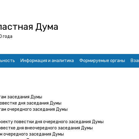
ластная Дума
0 года
ьность
Информация и аналитика
Формируемые органы
Вза
гам заседания Думы
повестке дня заседания Думы
гам очередного заседания Думы
роекту повестки дня очередного заседания Думы
овестке дня внеочередного заседания Думы
ам очередного заседания Думы