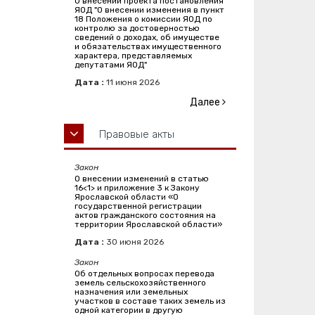
О внесении проекта постановления
ЯОД "О внесении изменения в пункт
18 Положения о комиссии ЯОД по
контролю за достоверностью
сведений о доходах, об имуществе
и обязательствах имущественного
характера, представляемых
депутатами ЯОД"
Дата :
11
июня
2026
Далее
Правовые акты
Закон
О внесении изменений в статью
16<1> и приложение 3 к Закону
Ярославской области «О
государственной регистрации
актов гражданского состояния на
территории Ярославской области»
Дата :
30
июня
2026
Закон
Об отдельных вопросах перевода
земель сельскохозяйственного
назначения или земельных
участков в составе таких земель из
одной категории в другую