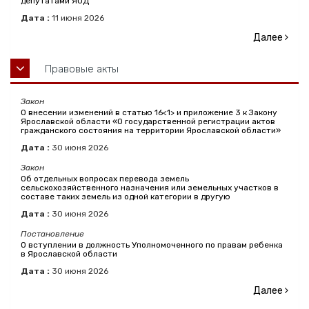
депутатами ЯОД"
Дата :
11
июня
2026
Далее
Правовые акты
Закон
О внесении изменений в статью 16<1> и приложение 3 к Закону
Ярославской области «О государственной регистрации актов
гражданского состояния на территории Ярославской области»
Дата :
30
июня
2026
Закон
Об отдельных вопросах перевода земель
сельскохозяйственного назначения или земельных участков в
составе таких земель из одной категории в другую
Дата :
30
июня
2026
Постановление
О вступлении в должность Уполномоченного по правам ребенка
в Ярославской области
Дата :
30
июня
2026
Далее