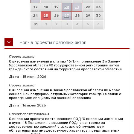
17
18
19
20
21
22
23
24
25
26
27
28
29
30
31
1
2
3
4
5
6
Новые проекты правовых актов
Проект закона
О внесении изменений в статью 16<1> и приложение 3 к Закону
Ярославской области «О государственной регистрации актов
гражданского состояния на территории Ярославской области»
Дата :
18
июня
2026
Проект закона
О внесении изменений в Закон Ярославской области «О мерах
социальной поддержки отдельных категорий граждан в связи с
проведением специальной военной операции»
Дата :
16
июня
2026
Проект постановления
О внесении проекта постановления ЯОД "О внесении изменения
в пункт 18 Положения о комиссии ЯОД по контролю за
достоверностью сведений о доходах, об имуществе и
обязательствах имущественного характера, представляемых