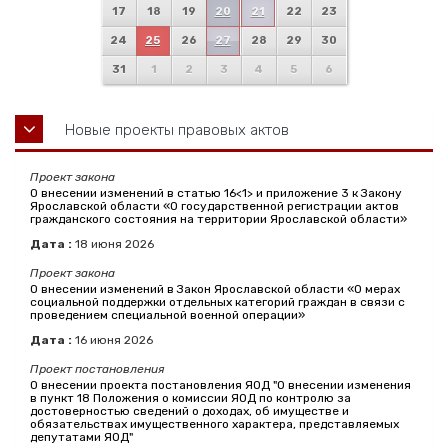
17
18
19
20
21
22
23
24
25
26
27
28
29
30
31
1
2
3
4
5
6
Новые проекты правовых актов
Проект закона
О внесении изменений в статью 16<1> и приложение 3 к Закону
Ярославской области «О государственной регистрации актов
гражданского состояния на территории Ярославской области»
Дата :
18
июня
2026
Проект закона
О внесении изменений в Закон Ярославской области «О мерах
социальной поддержки отдельных категорий граждан в связи с
проведением специальной военной операции»
Дата :
16
июня
2026
Проект постановления
О внесении проекта постановления ЯОД "О внесении изменения
в пункт 18 Положения о комиссии ЯОД по контролю за
достоверностью сведений о доходах, об имуществе и
обязательствах имущественного характера, представляемых
депутатами ЯОД"