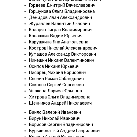
Гордеев Дмитрий Вячеславович
Горшунова Ольга Владимировна
Демидов Иван Александрович
Журавлев Валентин Львович
Казарян Тигран Владимирович
Канашкин Вадим Юрьевич
Карушкина Яна Анатольевна
Костров Николай Александрович
Куташов Александр Викторович
Никешин Михаил Валентинович
Осипов Михаил Юрьевич
Писарец Михаил Борисович
Слонин Роман Сабандович
Соколов Сергей Сергеевич
Ушакова Лариса Юрьевна
Хитрова Ольга Владимировна
Щенников Андрей Николаевич
Байло Валерий Иванович
Бирук Николай Иванович
Борисов Сергей Владимирович
Бурьяноватый Андрей Гаврилович
Власов Андрей Валерьевич