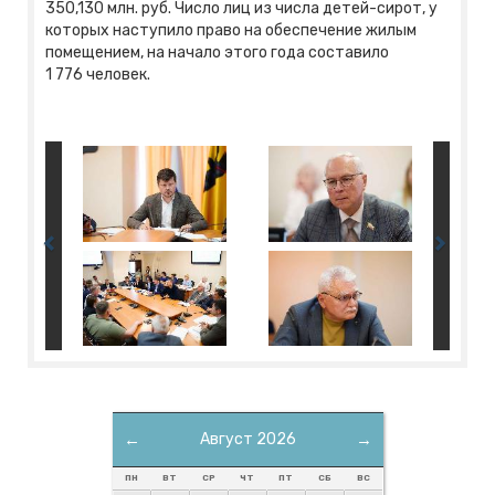
350,130 млн. руб. Число лиц из числа детей-сирот, у
которых наступило право на обеспечение жилым
помещением, на начало этого года составило
1 776 человек.
←
Август 2026
→
ПН
ВТ
СР
ЧТ
ПТ
СБ
ВС