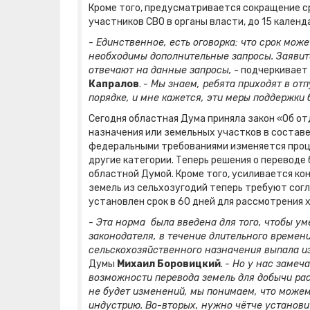
Кроме того, предусматривается сокращение с
участников СВО в органы власти, до 15 календ
- Единственное, есть оговорка: что срок може
необходимы дополнительные запросы. Заявит
отвечают на данные запросы,
- подчеркивает
Капралов
.
- Мы знаем, ребята приходят в отп
порядке, и мне кажется, эти меры поддержки
Сегодня областная Дума приняла закон «Об о
назначения или земельных участков в составе
федеральными требованиями изменяется проц
другие категории. Теперь решения о переводе
областной Думой. Кроме того, усиливается ко
земель из сельхозугодий теперь требуют сог
установлен срок в 60 дней для рассмотрения 
- Эта норма была введена для того, чтобы ум
законодателя, в течение длительного времен
сельскохозяйственного назначения выпала из
Думы
Михаил Боровицкий
.
- Но у нас замеч
возможности перевода земель для добычи ра
не будет изменений, мы понимаем, что може
индустрию. Во-вторых, нужно чётче установи