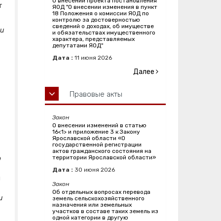
О внесении проекта постановления
т
ЯОД "О внесении изменения в пункт
18 Положения о комиссии ЯОД по
контролю за достоверностью
сведений о доходах, об имуществе
 и
и обязательствах имущественного
характера, представляемых
депутатами ЯОД"
Дата :
11
июня
2026
Далее
Правовые акты
Закон
О внесении изменений в статью
16<1> и приложение 3 к Закону
Ярославской области «О
государственной регистрации
актов гражданского состояния на
территории Ярославской области»
о
Дата :
30
июня
2026
й
Закон
Об отдельных вопросах перевода
и
земель сельскохозяйственного
назначения или земельных
участков в составе таких земель из
одной категории в другую