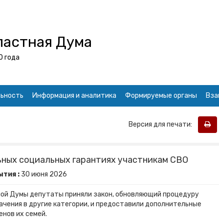
ластная Дума
0 года
ьность
Информация и аналитика
Формируемые органы
Вза
Версия для печати:
ьных социальных гарантиях участникам СВО
тия :
30
июня
2026
ной Думы депутаты приняли закон, обновляющий процедуру
ачения в другие категории, и предоставили дополнительные
енов их семей.