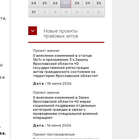
24
25
26
27
28
29
30
31
1
2
3
4
5
6
ти,
Новые проекты
правовых актов
Проект закона
О внесении изменений в статью
16<1> и приложение 3 к Закону
Ярославской области «О
ии
государственной регистрации
актов гражданского состояния на
территории Ярославской области»
 и
Дата :
18
июня
2026
Проект закона
О внесении изменений в Закон
Ярославской области «О мерах
социальной поддержки отдельных
категорий граждан в связи с
проведением специальной военной
операции»
Дата :
16
июня
2026
-
ва.
Проект постановления