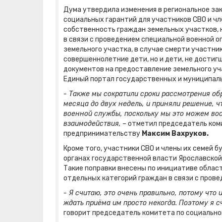
Дума утвердила изменения в региональное з
социальных гарантий для участников СВО и чл
собственность граждан земельных участков, 
в связи с проведением специальной военной о
земельного участка, в случае смерти участник
совершеннолетние дети, но и дети, не достиг
документов на предоставление земельного уч
Единый портал государственных и муниципаль
- Также мы сократили сроки рассмотрения об
месяца до двух недель, и приняли решение, 
военной службы, поскольку мы это можем во
взаимодействия,
– отметил председатель ком
предпринимательству
Максим Вахруков.
Кроме того, участники СВО и члены их семей б
органах государственной власти Ярославской
Такие поправки внесены по инициативе облас
отдельных категорий граждан в связи с пров
- Я считаю, это очень правильно, потому что
ждать приёма им просто некогда. Поэтому я с
говорит председатель комитета по социально