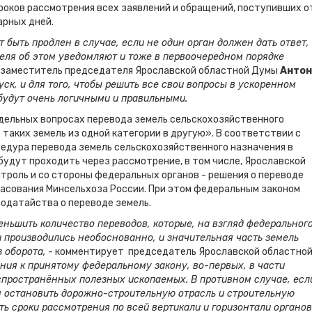
роков рассмотрения всех заявлений и обращений, поступивших о
арных дней.
т быть продлен в случае, если не один орган должен дать ответ,
еля об этом уведомляют и тоже в первоочередном порядке
 заместитель председателя Ярославской областной Думы
Антон
уск, и для того, чтобы решить все свои вопросы в ускоренном
 будут очень логичными и правильными.
тдельных вопросах перевода земель сельскохозяйственного
 таких земель из одной категории в другую». В соответствии с
едура перевода земель сельскохозяйственного назначения в
 будут проходить через рассмотрение, в том числе, Ярославской
нтроль и со стороны федеральных органов - решения о переводе
ласования Минсельхоза России. При этом федеральным законом
ходатайства о переводе земель.
еньшить количество переводов, которые, на взгляд федеральног
и производились необоснованно, и значительная часть земель
 оборота,
- комментирует председатель Ярославской областно
ания к принятому федеральному закону, во-первых, в части
спространённых полезных ископаемых. В противном случае, есл
м остановить дорожно-строительную отрасль и строительную
ть сроки рассмотрения по всей вертикали и горизонтали органов