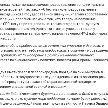
аконодательство, касающиеся предоставления дополнительных
енов их семей. Так, закон «О бесплатном предоставлении в
находящихся в государственной или муниципальной собственнос
перации» дополнен нормой о том, что теперь на получение
а СВО, могут претендовать не только его родители, супруга,
шие совершеннолетия. Кроме того, закон упрощает подачу
астка: заявление теперь можно направить через МФЦ либо через
ных услуг.
ращений по предоставлению земельных участков в два раза, с
что заявителю не требуется предоставлять документ о завершен
стребовать от Минобороны в рамках межведомственного
итета по экономической политике, инвестициям, промышленности
удут иметь право в первоочередном порядке на личный прием в
 области, в государственных учреждениях и иных организациях.
тной прокуратуры в закон «О мерах социальной поддержки
едением специальной военной операции».
 иногда бойцы приезжают буквально на несколько дней в отпуск и
читаю, что это нужная мера поддержки, которая будет работать
, 
й, демографической политике, труду и занятости
Лариса Ушако