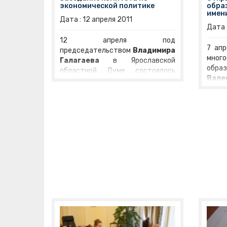
экономической политике
обра
имен
Дата :
12
апреля
2011
Дата 
12 апреля под
7 апр
председательством
Владимира
мног
Галагаева
в Ярославской
обра
областной Думе состоялось
Вал
заседание комитета по
пер
экономической политике.
косм
Депутаты обсудили проект
цере
закона «О выборах в
глава
Ярославской области»,
пред
заслушали информацию об
обл
эффективности расходования
Рого
средств на поддержку малого и
Вол
среднего бизнеса, а также
рос
решили обсудить вопрос о
кос
вероятном повышении оплаты за
плане
проезд в муниципальном
Года
транспорте. Еще в процессе
50-л
утверждения повестки дня
косм
депутат
Александр Цветков