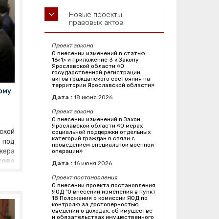
Новые проекты
правовых актов
Проект закона
О внесении изменений в статью
16<1> и приложение 3 к Закону
Ярославской области «О
государственной регистрации
актов гражданского состояния на
территории Ярославской области»
ому
Дата :
18
июня
2026
Проект закона
О внесении изменений в Закон
Ярославской области «О мерах
кой
социальной поддержки отдельных
категорий граждан в связи с
под
проведением специальной военной
кера
операции»
ова
Дата :
16
июня
2026
ание
Проект постановления
уппы
О внесении проекта постановления
ию
ЯОД "О внесении изменения в пункт
18 Положения о комиссии ЯОД по
и в
контролю за достоверностью
и.
В
сведений о доходах, об имуществе
и обязательствах имущественного