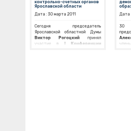
контрольно-счетных органов
демо
Ярославской области
обра
Дата :
30
марта
2011
Дата 
Сегодня председатель
30 
Ярославской областной Думы
пред
Виктор Рогоцкий
принял
Алек
участие в
I Конференции
член
Совета контрольно-счетных
пол
органов (КСО) Ярославской
Вла
области.
Организованная
Вас
региональной Контрольно-
уча
счетной палатой конференция
засе
была посвящена принципам
сове
формирования организации и
поли
деятельности КСО Ярославской
фор
области. «Хочу пожелать вам
обр
успехов и надеюсь, что
сове
контрольно-счетные органы
инф
станут жесткой преградой на
демо
пути нерационального
рег
расходования бюджетных
реал