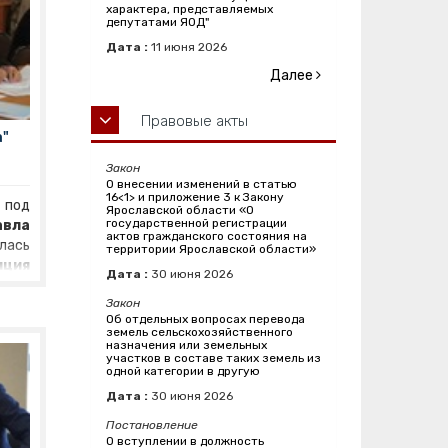
е, с
характера, представляемых
тели
депутатами ЯОД"
нтов
Дата :
11
июня
2026
а, с
Далее
ели
х за
Правовые акты
ива,
а"
тур
Закон
очей
О внесении изменений в статью
16<1> и приложение 3 к Закону
ель
под
Ярославской области «О
дрей
государственной регистрации
авла
актов гражданского состояния на
 что
лась
территории Ярославской области»
тать
нция
Дата :
30
июня
2026
ного
ного
олят
Закон
ской
Об отдельных вопросах перевода
ить
ации
земель сельскохозяйственного
ного
вет
назначения или земельных
участков в составе таких земель из
«Мы
я».
В
одной категории в другую
аздо
а по
Дата :
30
июня
2026
мер,
ению
ющих
мма
Постановление
щих
О вступлении в должность
ного