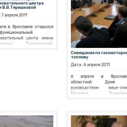
зовательного центра
и В.В.Терешковой
:
7
апреля
2011
еля в Ярославле открылся
офункциональный
зовательный центр имени
ентины Терешковой
,
вой в мире женщины-
Совещание по газомоторн
онавта. На торжественной
топливу
монии присутствовали
Дата :
6
апреля
2011
 региона
Сергей Вахруков
,
седатель Ярославской
6 апреля в Ярославс
астной Думы
Виктор
областной Думе 
цкий
, мэр города Виктор
руководством вице-спи
ончунас, выдающиеся
Евгения Заяшник
сийские летчики-
состоялось
засед
монавты. Открытие
межведомственной гр
тария – знаковое событие
по развит
 космонавтики в России и
газозаправочной сет
етия первого полета в
Ярославской област
ос, совершенного Юрием