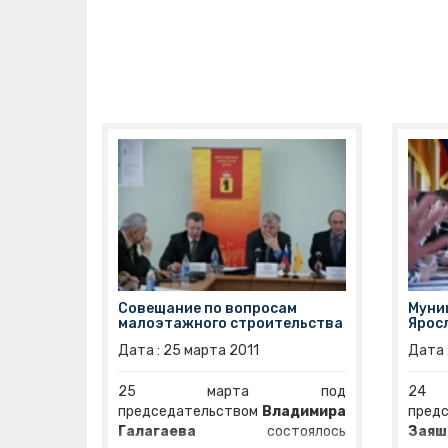
средств и коррупционных
форми
проявлений», - обратился к
жизн
присутствующим спикер
нац
областной Думы.
Коо
пр
актив
инфо
влиян
факт
преду
Совещание по вопросам
Муни
малоэтажного строительства
Ярос
Дата :
25
марта
2011
Дата 
25 марта под
24 
председательством
Владимира
пред
Галагаева
состоялось
Зая