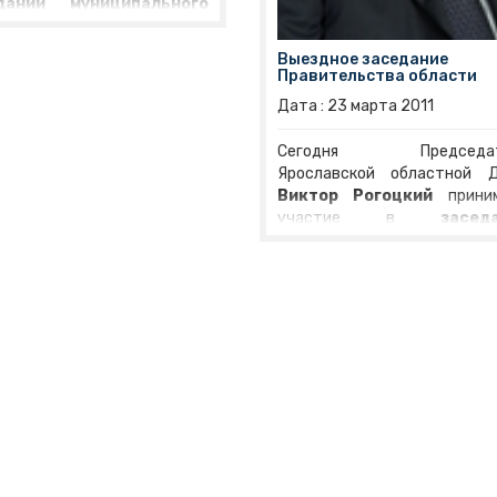
дании муниципального
та Ярославского района
.
им из вопросов,
Выездное заседание
уждавшихся в ходе
Правительства области
приятия стала
программа
Дата :
23
марта
2011
ития здравоохранения в
славской области
.
Сегодня Председат
нуне Губернатор региона
Ярославской областной 
гей Вахруков
провел
Виктор Рогоцкий
прини
ширенное заседание
участие в
засед
ительства, посвященное
Правительства Ярослав
о этому вопросу.
Евгений
области
. Высшие должнос
шников
отметил, что
лица региона соберутся сег
авной частью областной
в Некрасовском районе, ч
граммы модернизации
обсудить первоочере
авоохранения стала
мероприятии по социал
рамма партии «Единая
экономическому развитию 
ия» «Качество жизни.
территории. В повестку
вье».
заседания входят воп
развития инфраструктур
комплекса муниципаль
района, решение наиб