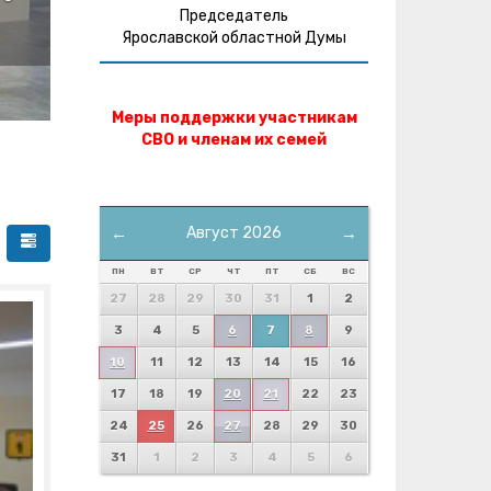
Председатель
Ярославской областной Думы
Меры поддержки участникам
СВО и членам их семей
←
Август 2026
→
ПН
ВТ
СР
ЧТ
ПТ
СБ
ВС
27
28
29
30
31
1
2
3
4
5
6
7
8
9
10
11
12
13
14
15
16
17
18
19
20
21
22
23
24
25
26
27
28
29
30
31
1
2
3
4
5
6