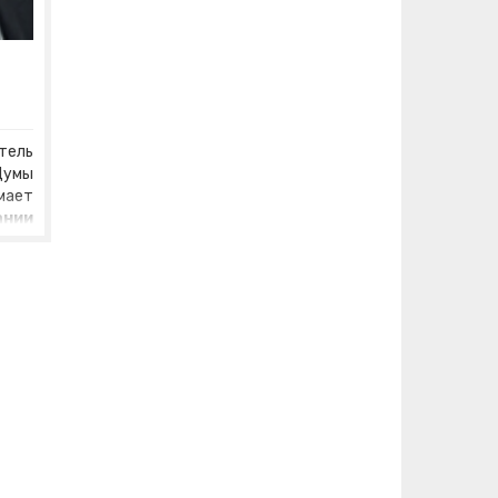
ель
Думы
мает
ании
ской
тные
одня
тобы
дные
ьно-
этой
 дня
росы
ного
ного
олее