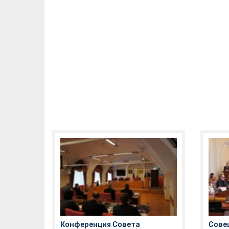
Ярославской областной думы
вмес
Виктор Рогоцкий
и
зак
заместитель губернатора
Яро
Виктор Костин. Такие встречи
прав
стали уже традиционными:
новы
представительницы
толь
прекрасного пола из числа
регу
областных парламентариев
уров
объединились, чтобы без
закл
шумных политических дебатов
на
поговорить с главой региона о
пред
проблемах, которые волнуют
Крут
большинство ярославских
женщин.
Конференция Совета
Сове