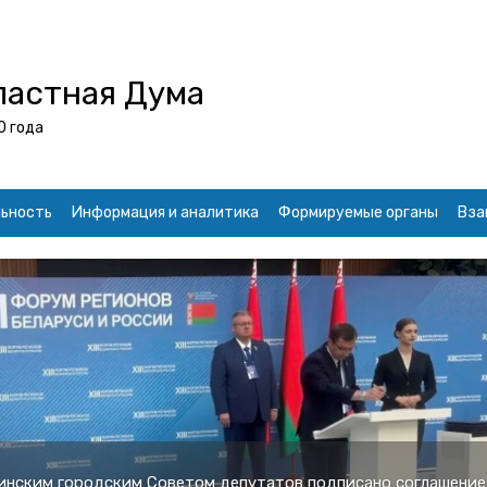
ластная Дума
0 года
ьность
Информация и аналитика
Формируемые органы
Вза
твом изменения в бюджет и расширение плана приватизаци