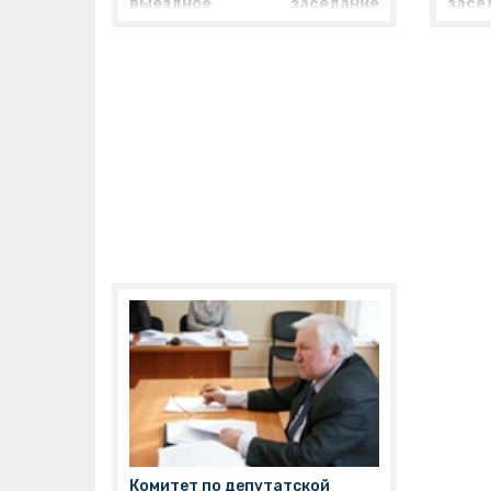
выездное заседание
засе
комитета по экономической
сове
политике
. Областные депутаты
Одн
направились в
Тутаевский
обс
район
, чтобы на месте
меро
ознакомиться с инициативами
разв
по строительству
Яро
малоэтажного жилья эконом-
Нака
класса.
«Радует, что проекты
Сер
малоэтажного строительства
рас
стали зарождаться
прав
непосредственно в
именн
муниципальных районах, -
Зая
отметил заместитель
сост
председателя Думы
Евгений
про
Заяшников
. – Депутаты
здр
Ярославской областной Думы
прог
озабочены низкими темпами
Росс
строительства жилья в регионе.
Здоро
Комитет по депутатской