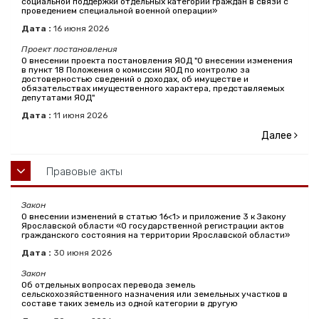
социальной поддержки отдельных категорий граждан в связи с
проведением специальной военной операции»
Дата :
16
июня
2026
Проект постановления
О внесении проекта постановления ЯОД "О внесении изменения
в пункт 18 Положения о комиссии ЯОД по контролю за
достоверностью сведений о доходах, об имуществе и
обязательствах имущественного характера, представляемых
депутатами ЯОД"
Дата :
11
июня
2026
Далее
Правовые акты
Закон
О внесении изменений в статью 16<1> и приложение 3 к Закону
Ярославской области «О государственной регистрации актов
гражданского состояния на территории Ярославской области»
Дата :
30
июня
2026
Закон
Об отдельных вопросах перевода земель
сельскохозяйственного назначения или земельных участков в
составе таких земель из одной категории в другую