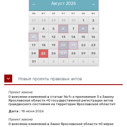
←
Август 2026
→
ПН
ВТ
СР
ЧТ
ПТ
СБ
ВС
27
28
29
30
31
1
2
3
4
5
6
7
8
9
10
11
12
13
14
15
16
17
18
19
20
21
22
23
24
25
26
27
28
29
30
31
1
2
3
4
5
6
Новые проекты правовых актов
Проект закона
О внесении изменений в статью 16<1> и приложение 3 к Закону
Ярославской области «О государственной регистрации актов
гражданского состояния на территории Ярославской области»
Дата :
18
июня
2026
Проект закона
О внесении изменений в Закон Ярославской области «О мерах