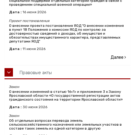
социальной поддержки отдельных категорий граждан в связи с
проведением специальной военной операции»
Дата :
16
июня
2026
Проект постановления
О внесении проекта постановления ЯОД "О внесении изменения
в пункт 18 Положения о комиссии ЯОД по контролю за
достоверностью сведений о доходах, об имуществе и
обязательствах имущественного характера, представляемых
депутатами ЯОД"
Дата :
11
июня
2026
Далее
Правовые акты
Закон
О внесении изменений в статью 16<1> и приложение 3 к Закону
Ярославской области «О государственной регистрации актов
гражданского состояния на территории Ярославской области»
Дата :
30
июня
2026
Закон
Об отдельных вопросах перевода земель
сельскохозяйственного назначения или земельных участков в
составе таких земель из одной категории в другую