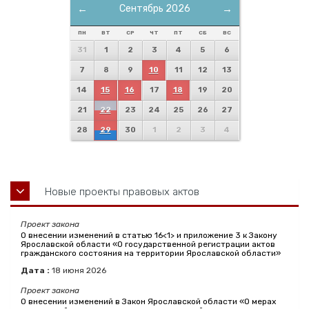
←
Сентябрь 2026
→
ПН
ВТ
СР
ЧТ
ПТ
СБ
ВС
31
1
2
3
4
5
6
7
8
9
10
11
12
13
14
15
16
17
18
19
20
21
22
23
24
25
26
27
28
29
30
1
2
3
4
Новые проекты правовых актов
Проект закона
О внесении изменений в статью 16<1> и приложение 3 к Закону
Ярославской области «О государственной регистрации актов
гражданского состояния на территории Ярославской области»
Дата :
18
июня
2026
Проект закона
О внесении изменений в Закон Ярославской области «О мерах