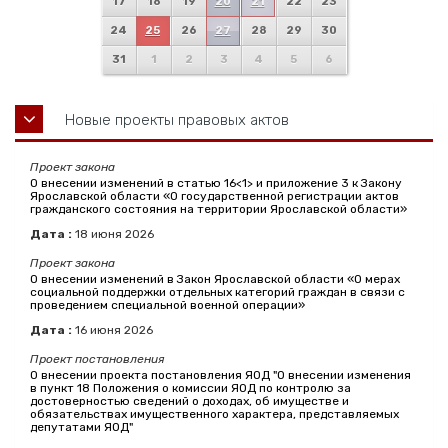
17
18
19
20
21
22
23
24
25
26
27
28
29
30
31
1
2
3
4
5
6
Новые проекты правовых актов
Проект закона
О внесении изменений в статью 16<1> и приложение 3 к Закону
Ярославской области «О государственной регистрации актов
гражданского состояния на территории Ярославской области»
Дата :
18
июня
2026
Проект закона
О внесении изменений в Закон Ярославской области «О мерах
социальной поддержки отдельных категорий граждан в связи с
проведением специальной военной операции»
Дата :
16
июня
2026
Проект постановления
О внесении проекта постановления ЯОД "О внесении изменения
в пункт 18 Положения о комиссии ЯОД по контролю за
достоверностью сведений о доходах, об имуществе и
обязательствах имущественного характера, представляемых
депутатами ЯОД"