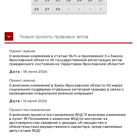
21
22
23
24
25
26
27
28
29
30
1
2
3
4
Новые проекты правовых актов
Проект закона
О внесении изменений в статью 16<1> и приложение 3 к Закону
Ярославской области «О государственной регистрации актов
гражданского состояния на территории Ярославской области»
Дата :
18
июня
2026
Проект закона
О внесении изменений в Закон Ярославской области «О мерах
социальной поддержки отдельных категорий граждан в связи с
проведением специальной военной операции»
Дата :
16
июня
2026
Проект постановления
О внесении проекта постановления ЯОД "О внесении изменения
в пункт 18 Положения о комиссии ЯОД по контролю за
достоверностью сведений о доходах, об имуществе и
обязательствах имущественного характера, представляемых
депутатами ЯОД"