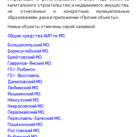
капитального строительства и недвижимого имущества,
не отнесённых к конкретным муниципальным
образованиям, дана в приложении «Прочие объекты».
Новые объекты отмечены серой заливкой.
Общие средства АИП по МО;
Большесельский МO;
Борисоглебский МO;
Брейтовский МO;
Гаврилов-Ямский МO;
ГО г. Рыбинск;
ГО г. Ярославль;
Даниловский МO;
Любимский МO;
Мышкинский МO;
Некоузский МO;
Некрасовский МO;
Первомайский МO;
Переславль-Залеский МО;
Пошехонский МO;
Ростовский МO;
Рыбинский МO;