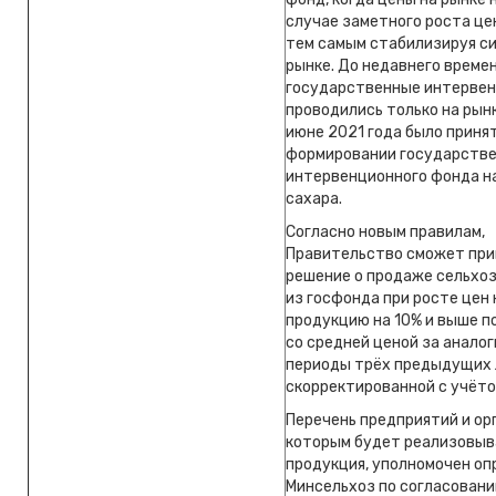
случае заметного роста цен
тем самым стабилизируя с
рынке. До недавнего време
государственные интерве
проводились только на рынк
июне 2021 года было приня
формировании государстве
интервенционного фонда н
сахара.
Согласно новым правилам,
Правительство сможет пр
решение о продаже сельхо
из госфонда при росте цен 
продукцию на 10% и выше п
со средней ценой за анало
периоды трёх предыдущих 
скорректированной с учёто
Перечень предприятий и ор
которым будет реализовыв
продукция, уполномочен оп
Минсельхоз по согласовани