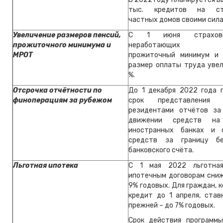
тыс. кредитов на стр
частных домов своими сила
Увеличение размеров пенсий,
C 1 июня страхов
прожиточного минимума и
неработающих пен
МРОТ
прожиточный минимум и 
размер оплаты труда увел
%.
Отсрочка отчётности по
До 1 декабря 2022 года 
финоперациям за рубежом
срок представления г
резидентами отчётов за
движении средств н
иностранных банках и 
средств за границу б
банковского счёта.
Льготная ипотека
С 1 мая 2022 льготна
ипотечным договорам сниж
9% годовых. Для граждан, 
кредит до 1 апреля, став
прежней – до 7% годовых.
Срок действия программ