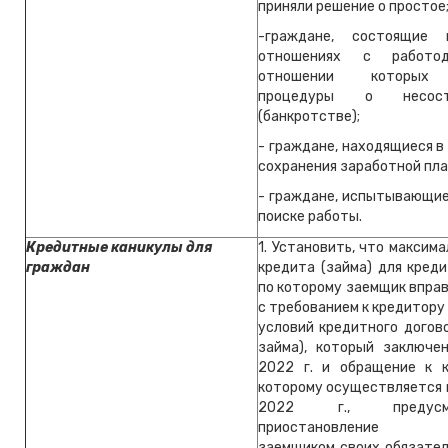
приняли решение о простое
-граждане, состоящие
отношениях с работод
отношении которых 
процедуры о несосто
(банкротстве);
- граждане, находящиеся в
сохранения заработной пла
- граждане, испытывающие
поиске работы.
Кредитные каникулы для
1. Установить, что максим
граждан
кредита (займа) для креди
по которому заемщик впра
с требованием к кредитору
условий кредитного догов
займа), который заключе
2022 г. и обращение к 
которому осуществляется 
2022 г., предусма
приостановление и
заемщиком своих обязател