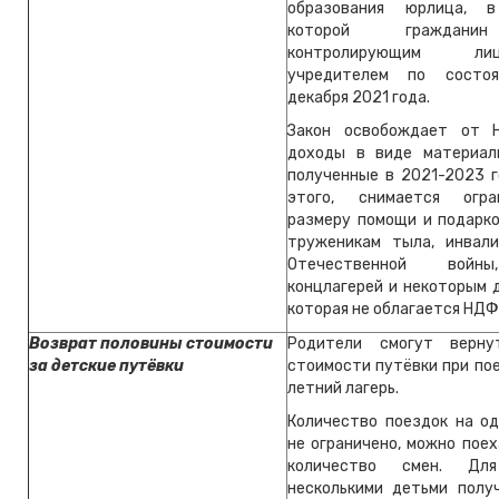
образования юрлица, 
которой граждани
контролирующим л
учредителем по состо
декабря 2021 года.
Закон освобождает от
доходы в виде материал
полученные в 2021-2023 г
этого, снимается огр
размеру помощи и подарко
труженикам тыла, инвал
Отечественной войн
концлагерей и некоторым 
которая не облагается НДФ
Возврат половины стоимости
Родители смогут верну
за детские путёвки
стоимости путёвки при по
летний лагерь.
Количество поездок на од
не ограничено, можно пое
количество смен. Д
несколькими детьми полу