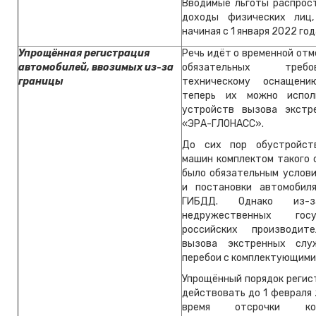
Вводимые льготы распрос
доходы физических лиц,
начиная с 1 января 2022 год
Упрощённая регистрация
Речь идёт о временной отм
автомобилей, ввозимых из-за
обязательных тре
границы
техническому оснащен
теперь их можно испол
устройств вызова экстр
«ЭРА-ГЛОНАСС».
До сих пор обустройст
машин комплектом такого 
было обязательным услови
и постановки автомобил
ГИБДД. Однако из-з
недружественных го
российских производит
вызова экстренных слу
перебои с комплектующими
Упрощённый порядок регис
действовать до 1 февраля 
время отсрочки к