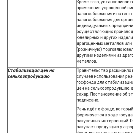
Кроме того, устанавливает
применение упрощённой с
налогообложения и патент
налогообложения для орган
индивидуальных предприни
осуществляющих произво
ювелирных и других издели
драгоценных металлов или
(розничную) торговлю юве
другими изделиями из дра
металлов.
Стабилизация цен на
Правительство расширило 
сельхозпродукцию
случаев использования рез
госфонда для стабилизаци
цен на сельхозпродукцию, 
сахар. Постановление об э
подписано.
Речь идёт о фонде, которы
формируется в ходе госуд
закупочных интервенций. 
закупает продукцию у агра
фонд, когда цены на рынке н