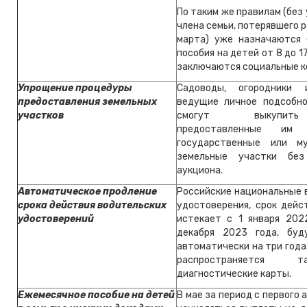
По таким же правилам (без
члена семьи, потерявшего р
марта) уже назначаются
пособия на детей от 8 до 1
заключаются социальные к
Упрощение процедуры
Садоводы, огородники 
предоставления земельных
ведущие личное подсобно
участков
смогут выкупит
предоставленные им
государственные или му
земельные участки без
аукциона.
Автоматическое продление
Российские национальные 
срока действия водительских
удостоверения, срок дейс
удостоверений
истекает с 1 января 202
декабря 2023 года, буд
автоматически на три года
распространяется
диагностические карты.
Ежемесячное пособие на детей
В мае за период с первого 