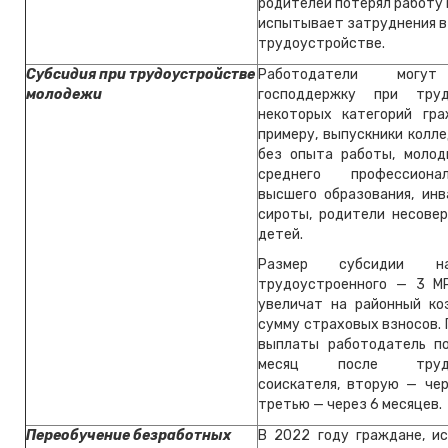
родителей потерял работу 
испытывает затруднения в
трудоустройстве.
Субсидия при трудоустройстве
Работодатели могут
молодежи
господдержку при труд
некоторых категорий гра
примеру, выпускники колл
без опыта работы, моло
среднего профессиона
высшего образования, инв
сироты, родители несове
детей.
Размер субсидии н
трудоустроенного — 3 М
увеличат на районный к
сумму страховых взносов.
выплаты работодатель п
месяц после трудоу
соискателя, вторую — чер
третью — через 6 месяцев.
Переобучение безработных
В 2022 году граждане, 