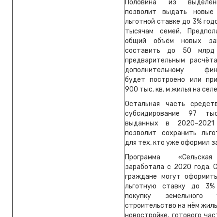
Половина из выделе
позволит выдать новые
льготной ставке до 3% год
тысячам семей. Предпол
общий объём новых за
составить до 50 млрд
предварительным расчёта
дополнительному фина
будет построено или пр
900 тыс. кв. м жилья на селе
Остальная часть средст
субсидирование 97 тыс
выданных в 2020–2021
позволит сохранить льг
для тех, кто уже оформил з
Программа «Сельска
заработала с 2020 года. 
граждане могут оформит
льготную ставку до 3%
покупку земельного
строительство на нём жиль
новостройке, готового час