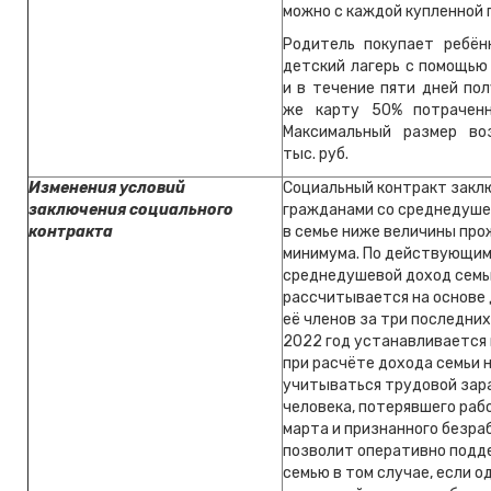
можно с каждой купленной 
Родитель покупает ребён
детский лагерь с помощью
и в течение пяти дней по
же карту 50% потраченн
Максимальный размер во
тыс. руб.
Изменения условий
Социальный контракт закл
заключения социального
гражданами со среднедуш
контракта
в семье ниже величины пр
минимума. По действующим
среднедушевой доход семь
рассчитывается на основе 
её членов за три последних
2022 год устанавливается
при расчёте дохода семьи 
учитываться трудовой зар
человека, потерявшего рабо
марта и признанного безра
позволит оперативно подд
семью в том случае, если о