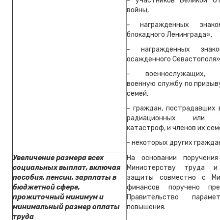
- участников Великой О
войны,
- награжденных знак
блокадного Ленинграда»,
- награжденных знак
осажденного Севастополя»
- военнослужащих, п
военную службу по призыву
семей,
- граждан, пострадавших 
радиационных или т
катастроф, и членов их сем
- некоторых других гражда
Увеличение размера всех
На основании поручения
социальных выплат, включая
Министерству труда и
пособия, пенсии, зарплаты в
защиты совместно с Ми
бюджетной сфере,
финансов поручено пр
прожиточный минимум и
Правительство параме
минимальный размер оплаты
повышения.
труда