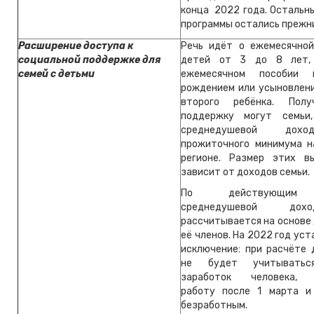
конца 2022 года. Остальн
программы остались прежн
Расширение доступа к
Речь идёт о ежемесячно
социальной поддержке для
детей от 3 до 8 лет,
семей с детьми
ежемесячном пособии
рождением или усыновлени
второго ребёнка. Пол
поддержку могут семьи
среднедушевой дох
прожиточного минимума н
регионе. Размер этих в
зависит от доходов семьи.
По действующим 
среднедушевой до
рассчитывается на основе
её членов. На 2022 год ус
исключение: при расчёте 
не будет учитыватьс
заработок человека, 
работу после 1 марта и
безработным.