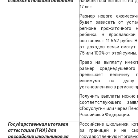
в семьях с низкими доходами
начисляться выплаты на д
17 лет.
Размер нового ежемесяч
будет зависеть от уста
регионе прожиточного 
ребенка. В Ярославской
составляет 11 562 рубля. 
от доходов семьи смогут 
75 или 100% от этой суммы.
Право на выплату имеют
размер среднедушевог
превышает величину п
минимума на душу н
установленную в регионе п
Получить выплаты можно 
соответствующего заяв
«Госуслуги» или через Пе
Российской Федерации.
Государственная итоговая
Российские школьники, ко
аттестация (ГИА) для
за границей и не смо
российских школьников за
государственную итогову