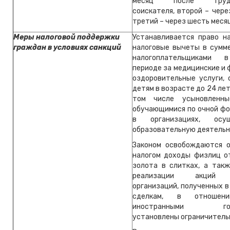
месяц после трудоу
соискателя, второй – чере
третий – через шесть меся
Меры налоговой поддержки
Устанавливается право н
граждан в условиях санкций
налоговые вычеты в сумме
налогоплательщиками 
периоде за медицинские и
оздоровительные услуги, 
детям в возрасте до 24 лет
том числе усыновленны
обучающимися по очной фо
в организациях, осущ
образовательную деятельн
Законом освобождаются 
налогом доходы физлиц о
золота в слитках, а так
реализации акций р
организаций, полученных в
сделкам, в отношен
иностранными госу
установлены ограничитель