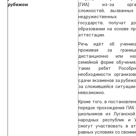
рубежом
(ГИА) из-за органи
сложностей, вызванных
недружественных ин
государств, получат д
образовании на основе п
аттестации.
Речь идёт об ученика
проживая за границ
дистанционно или на
семейной форме обучения
таких ребят Рособр
необходимости организо
сдачи экзаменов за рубежо
за сложившейся ситуации
невозможно.
Кроме того, в постановле
порядок прохождения ГИА 
школьников из Луганско
народных республик и У
смогут участвовать в а
равных условиях со своим