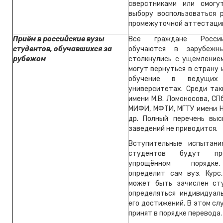
сверстниками или смогу
выбору воспользоваться 
промежуточной аттестаци
Приём в российские вузы
Все граждане Росси
студентов, обучавшихся за
обучаются в зарубежн
рубежом
столкнулись с ущемлением
могут вернуться в страну
обучение в ведущих 
университетах. Среди так
имени М.В. Ломоносова, СП
МИФИ, МФТИ, МГТУ имени Н
др. Полный перечень вы
заведений не приводится.
Вступительные испытани
студентов будут пр
упрощённом порядке
определит сам вуз. Курс
может быть зачислен ст
определяться индивидуал
его достижений. В этом сл
принят в порядке перевода.