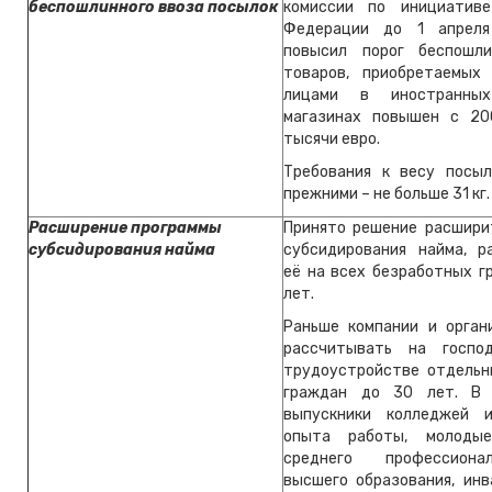
беспошлинного ввоза посылок
комиссии по инициативе
Федерации до 1 апрел
повысил порог беспошли
товаров, приобретаемых
лицами в иностранных
магазинах повышен с 20
тысячи евро.
Требования к весу посы
прежними – не больше 31 кг.
Расширение программы
Принято решение расшири
субсидирования найма
субсидирования найма, р
её на всех безработных г
лет.
Раньше компании и орган
рассчитывать на госпо
трудоустройстве отдельн
граждан до 30 лет. В
выпускники колледжей 
опыта работы, молоды
среднего профессиона
высшего образования, инв