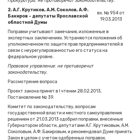
Прокуратура: не противоречит законодательству.
2.
А.Г. Крутиков, А.М. Соколов, А.Ф.
вх. № 954 от
Бакиров – депутаты Ярославской
19.03.2013
областной Думы
Поправки учитывают замечания, изложенные в
экспертных заключениях. Устраняются положения об
уполномоченном по защите прав предпринимателей в
связи с неурегулированностью его статуса на
федеральном уровне.
Правовое управление: не противоречит
законодательству.
Рассмотрение вопроса
Проект закона принят в I чтении 28.02.2013,
Постановление № 39.
Комитет по законодательству, вопросам
государственной власти и местного самоуправления
решением от 21.03.2013 одобрил поправки, внесенные
Губернатором области, депутатами А.Г. Крутиковым, А.М.
Соколовым, А.Ф. Бакировым, и рекомендовал Думе принять
Закон в целом с учетом одобренных поправок.