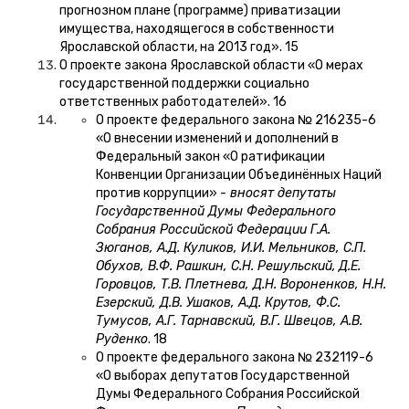
прогнозном плане (программе) приватизации
имущества, находящегося в собственности
Ярославской области, на 2013 год». 15
О проекте закона Ярославской области «О мерах
государственной поддержки социально
ответственных работодателей». 16
О проекте федерального закона № 216235-6
«О внесении изменений и дополнений в
Федеральный закон «О ратификации
Конвенции Организации Объединённых Наций
против коррупции»
- вносят депутаты
Государственной Думы Федерального
Собрания Российской Федерации Г.А.
Зюганов, А.Д. Куликов, И.И. Мельников, С.П.
Обухов, В.Ф. Рашкин, С.Н. Решульский,
Д.Е.
Горовцов, Т.В. Плетнева, Д.Н. Вороненков, Н.Н.
Езерский, Д.В. Ушаков, А.Д. Крутов, Ф.С.
Тумусов, А.Г. Тарнавский, В.Г. Швецов, А.В.
Руденко
. 18
О проекте федерального закона № 232119-6
«О выборах депутатов Государственной
Думы Федерального Собрания Российской