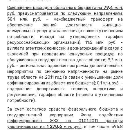
Сокращение расходов областного бюджета на
79,4
млн.
руб. предусматривается по следующим направлениям
:
58,1 млн. руб. – межбюджетный трансферт на
обеспечение равной доступности жилищно-
коммунальных услуг для населения (в связи с уточнением
потребности, исходя из утвержденных тарифов
ресурсоснабжающих организаций); 11,5 млн. руб. –
выплата агентских комиссий и вознаграждений в связи с
экономией при проведении конкурсных процедур по
обслуживанию государственного долга области; 9,7 млн.
руб. – региональная адресная программа дополнительных
мероприятий по снижению напряженности на рынке
труда области на 2011 год (в связи с уменьшением доли
софинансирования из областного бюджета); 0,1 млн. руб. –
содержание департамента топлива, энергетики и
регулирования тарифов области (в связи с уточнением
потребности).
За счет
остатков средств федерального бюджета и
государственной корпорации Фонд содействия
реформированию ЖКХ на 01.01.2011 расходы
увеличиваются на
1 270,6
млн. руб.
, в том числе: 596,8