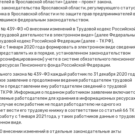
лей в Ярославской области» (далее – проект закона,
я законодательства Ярославской области, регулирующего статус
нка в Ярославской области и по защите прав предпринимателей 
нившимся федеральным законодательством.
а № 439-ФЗ «О внесении изменений в Трудовой кодекс Российско
трудовой деятельности в электронном виде» (далее Федеральн
удовой кодекс Российской Федерации (далее - ТК РФ),
с 1 января 2020 года формировать в электронном виде сведения
представлять их в порядке, установленном законодательством
рсонифицированном) учете в системе обязательного пенсионно
 ресурсах Пенсионного фонда Российской Федерации.
льного закона № 439-ФЗ каждый работник по 31 декабря 2020 го
ое заявление о продолжении ведения работодателем трудовой
или о представлении ему работодателем сведений о трудовой
 ТК РФ. Информация о поданном работником заявлении включаетс
вляемые работодателем для хранения в информационных ресурса
случае если работник не подал работодателю ни одного из
ет вести его трудовую книжку в соответствии со статьей 66 ТК
аботу с 1 января 2021 года, у таких работников данные о трудов
нном виде.
О внесении изменений в отдельные законодательные акты