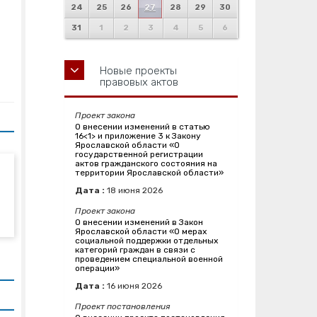
24
25
26
27
28
29
30
31
1
2
3
4
5
6
Новые проекты
правовых актов
Проект закона
О внесении изменений в статью
16<1> и приложение 3 к Закону
Ярославской области «О
государственной регистрации
актов гражданского состояния на
территории Ярославской области»
Дата :
18
июня
2026
Проект закона
О внесении изменений в Закон
Ярославской области «О мерах
социальной поддержки отдельных
категорий граждан в связи с
проведением специальной военной
операции»
Дата :
16
июня
2026
Проект постановления