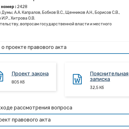
номер :
2428
мы; А.А. Капралов, Бобков В.С., Щенников А.Н., Борисов С.В.,
 И.Р., Хитрова О.В.
тельству, вопросам государственной власти и местного
 о проекте правового акта
Проект закона
Пояснительная
записка
805
Кб
32,5
Кб
 ходе рассмотрения вопроса
оект правового акта