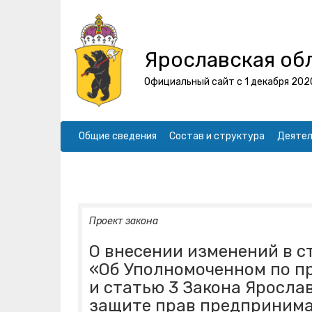
Ярославская об
Официальный сайт с 1 декабря 202
Общие сведения
Состав и структура
Деятел
Проект закона
О внесении изменений в с
«Об Уполномоченном по пр
и статью 3 Закона Яросла
защите прав предпринима