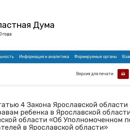
ластная Дума
0 года
ьность
Информация и аналитика
Формируемые органы
Вза
Версия для печати:
татью 4 Закона Ярославской области
авам ребенка в Ярославской област
вской области «Об Уполномоченном п
телей в Ярославской области»