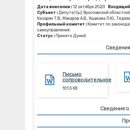
Дата внесения :
12
октября
2020
Входящий 
Субъект :
Депутат(ы) Ярославской областной Ду
Казарян Т.В., Макаров А.В., Ушакова Л.Ю., Тедеев
Профильный комитет :
Комитет по законода
самоуправления
Статус :
Принято Думой
Сведения
Письмо
сопроводительное
101,5
Кб
Сведения о
Пр