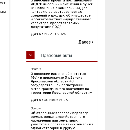
О внесении проекта постановления
сят
ЯОД "О внесении изменения в пункт
18 Положения о комиссии ЯОД по
умы
контролю за достоверностью
сведений о доходах, об имуществе
и обязательствах имущественного
характера, представляемых
депутатами ЯОД"
Дата :
11
июня
2026
Далее
Правовые акты
Закон
О внесении изменений в статью
16<1> и приложение 3 к Закону
Ярославской области «О
государственной регистрации
актов гражданского состояния на
территории Ярославской области»
Дата :
30
июня
2026
Закон
Об отдельных вопросах перевода
земель сельскохозяйственного
назначения или земельных
участков в составе таких земель из
одной категории в другую