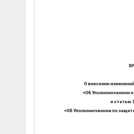
Я
О внесении изменений
«Об Уполномоченном п
и статью 
«Об Уполномоченном по защит