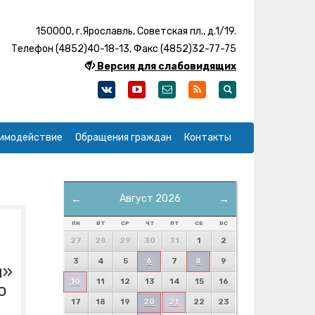
150000, г.Ярославль, Советская пл., д.1/19.
Телефон (4852)40-18-13, Факс (4852)32-77-75
Версия для слабовидящих
имодействие
Обращения граждан
Контакты
←
Август 2026
→
ПН
ВТ
СР
ЧТ
ПТ
СБ
ВС
27
28
29
30
31
1
2
3
4
5
6
7
8
9
и»
10
11
12
13
14
15
16
о
17
18
19
20
21
22
23