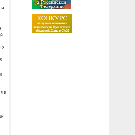
 и
в
й
ый
 о
го
да
я в
х
ой