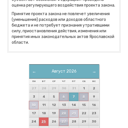
оценка регулирующего воздействия проекта закона.
Принятие проекта закона не повлечет увеличения
(уменьшения) расходов или доходов областного
бюджета и не потребует признания утратившими
силу, приостановления действия, изменения или
принятия иных законодательных актов Ярославской
области.
←
Август 2026
→
ПН
ВТ
СР
ЧТ
ПТ
СБ
ВС
27
28
29
30
31
1
2
3
4
5
6
7
8
9
10
11
12
13
14
15
16
17
18
19
20
21
22
23
24
25
26
27
28
29
30