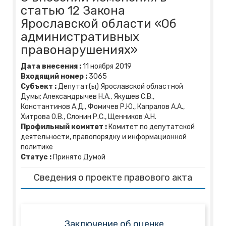
статью 12 Закона
Ярославской области «Об
административных
правонарушениях»
Дата внесения :
11
ноября
2019
Входящий номер :
3065
Субъект :
Депутат(ы) Ярославской областной
Думы; Александрычев Н.А., Якушев С.В.,
Константинов А.Д., Фомичев Р.Ю., Капралов А.А.,
Хитрова О.В., Слонин Р.С., Щенников А.Н.
Профильный комитет :
Комитет по депутатской
деятельности, правопорядку и информационной
политике
Статус :
Принято Думой
Сведения о проекте правового акта
Заключение об оценке