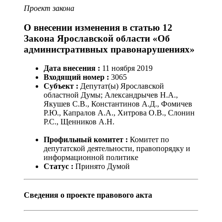
Проект закона
О внесении изменения в статью 12
Закона Ярославской области «Об
административных правонарушениях»
Дата внесения :
11
ноября
2019
Входящий номер :
3065
Субъект :
Депутат(ы) Ярославской
областной Думы; Александрычев Н.А.,
Якушев С.В., Константинов А.Д., Фомичев
Р.Ю., Капралов А.А., Хитрова О.В., Слонин
Р.С., Щенников А.Н.
Профильный комитет :
Комитет по
депутатской деятельности, правопорядку и
информационной политике
Статус :
Принято Думой
Сведения о проекте правового акта