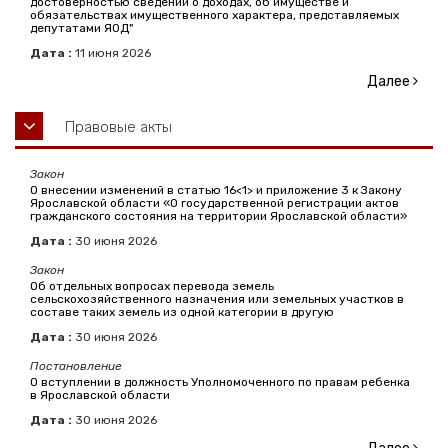
достоверностью сведений о доходах, об имуществе и
обязательствах имущественного характера, представляемых
депутатами ЯОД"
Дата :
11
июня
2026
Далее
Правовые акты
Закон
О внесении изменений в статью 16<1> и приложение 3 к Закону
Ярославской области «О государственной регистрации актов
гражданского состояния на территории Ярославской области»
Дата :
30
июня
2026
Закон
Об отдельных вопросах перевода земель
сельскохозяйственного назначения или земельных участков в
составе таких земель из одной категории в другую
Дата :
30
июня
2026
Постановление
О вступлении в должность Уполномоченного по правам ребенка
в Ярославской области
Дата :
30
июня
2026