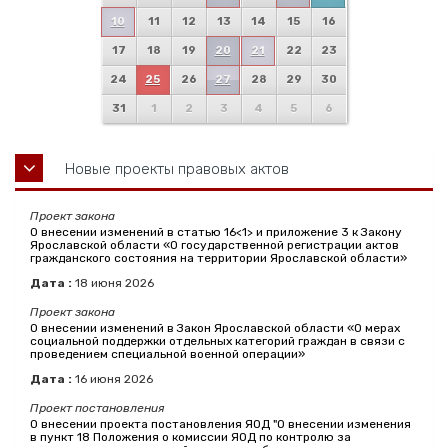
10
11
12
13
14
15
16
17
18
19
20
21
22
23
24
25
26
27
28
29
30
31
1
2
3
4
5
6
Новые проекты правовых актов
Проект закона
О внесении изменений в статью 16<1> и приложение 3 к Закону
Ярославской области «О государственной регистрации актов
гражданского состояния на территории Ярославской области»
Дата :
18
июня
2026
Проект закона
О внесении изменений в Закон Ярославской области «О мерах
социальной поддержки отдельных категорий граждан в связи с
проведением специальной военной операции»
Дата :
16
июня
2026
Проект постановления
О внесении проекта постановления ЯОД "О внесении изменения
в пункт 18 Положения о комиссии ЯОД по контролю за