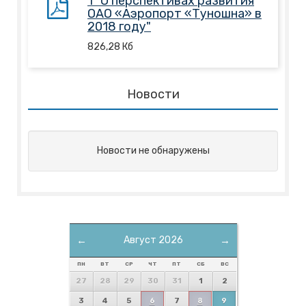
1 "О перспективах развития
ОАО «Аэропорт «Туношна» в
2018 году"
826,28
Кб
Новости
Новости не обнаружены
←
Август 2026
→
ПН
ВТ
СР
ЧТ
ПТ
СБ
ВС
27
28
29
30
31
1
2
3
4
5
6
7
8
9