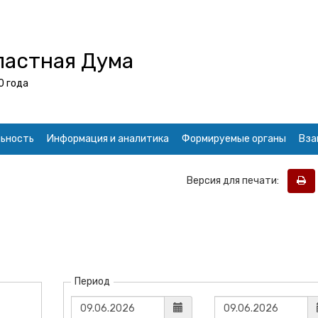
ластная Дума
0 года
ьность
Информация и аналитика
Формируемые органы
Вза
Версия для печати:
Период