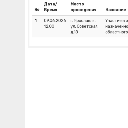
Дата/
Место
№
Время
проведения
Название
1
09.06.2026
г. Ярославль,
Участие в 
12:00
ул. Советская,
назначенно
д.18
областного