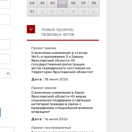
24
25
26
27
28
29
30
31
1
2
3
4
5
6
Новые проекты
правовых актов
Проект закона
О внесении изменений в статью
16<1> и приложение 3 к Закону
Ярославской области «О
государственной регистрации
актов гражданского состояния на
территории Ярославской области»
Дата :
18
июня
2026
Проект закона
О внесении изменений в Закон
Ярославской области «О мерах
социальной поддержки отдельных
категорий граждан в связи с
проведением специальной военной
операции»
Дата :
16
июня
2026
Проект постановления