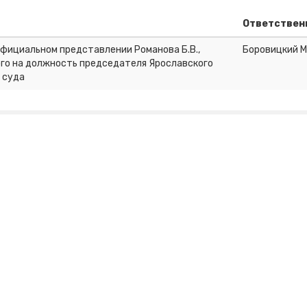
Ответствен
официальном представлении Романова Б.В.,
Боровицкий М
го на должность председателя Ярославского
 суда