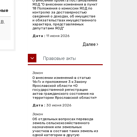
О внесении проекта постановления
ЯОД "О внесении изменения в пункт
18 Положения о комиссии ЯОД по
ные
контролю за достоверностью
сведений о доходах, об имуществе
и обязательствах имущественного
.В.
характера, представляемых
депутатами ЯОД"
Дата :
11
июня
2026
Далее
Правовые акты
Закон
О внесении изменений в статью
16<1> и приложение 3 к Закону
Ярославской области «О
государственной регистрации
актов гражданского состояния на
территории Ярославской области»
Дата :
30
июня
2026
Закон
Об отдельных вопросах перевода
земель сельскохозяйственного
назначения или земельных
участков в составе таких земель из
одной категории в другую