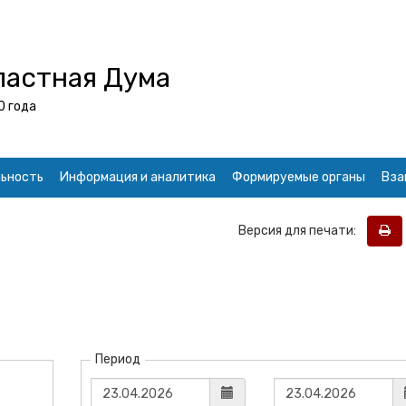
ластная Дума
0 года
ьность
Информация и аналитика
Формируемые органы
Вза
Версия для печати:
Период