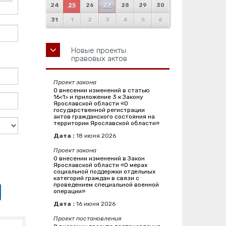
24
25
26
27
28
29
30
31
1
2
3
4
5
6
Новые проекты
правовых актов
Проект закона
О внесении изменений в статью
16<1> и приложение 3 к Закону
Ярославской области «О
государственной регистрации
актов гражданского состояния на
территории Ярославской области»
Дата :
18
июня
2026
Проект закона
О внесении изменений в Закон
Ярославской области «О мерах
социальной поддержки отдельных
категорий граждан в связи с
проведением специальной военной
операции»
Дата :
16
июня
2026
Проект постановления