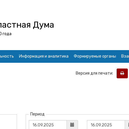
ластная Дума
0 года
ьность
Информация и аналитика
Формируемые органы
Вза
Версия для печати:
Период