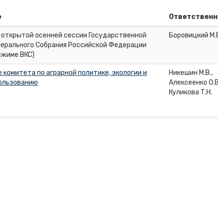
е
Ответствен
 открытой осенней сессии Государственной
Боровицкий М.
ерального Собрания Российской Федерации
ежиме ВКС)
 комитета по аграрной политике, экологии и
Никешин М.В.,
ользованию
Алексеенко О.В
Куликова Т.Н.