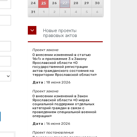
24
25
26
27
28
29
30
31
1
2
3
4
5
6
Новые проекты
правовых актов
Проект закона
О внесении изменений в статью
16<1> и приложение 3 к Закону
Ярославской области «О
государственной регистрации
актов гражданского состояния на
территории Ярославской области»
Дата :
18
июня
2026
Проект закона
О внесении изменений в Закон
Ярославской области «О мерах
социальной поддержки отдельных
категорий граждан в связи с
проведением специальной военной
операции»
Дата :
16
июня
2026
Проект постановления