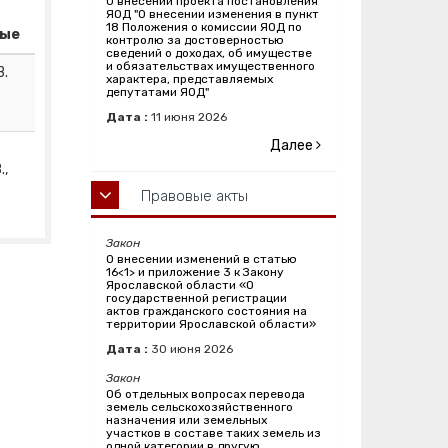
О внесении проекта постановления
ЯОД "О внесении изменения в пункт
18 Положения о комиссии ЯОД по
ные
контролю за достоверностью
сведений о доходах, об имуществе
и обязательствах имущественного
В.
характера, представляемых
депутатами ЯОД"
Дата :
11
июня
2026
Далее
.,
Правовые акты
Закон
О внесении изменений в статью
16<1> и приложение 3 к Закону
Ярославской области «О
государственной регистрации
актов гражданского состояния на
территории Ярославской области»
Дата :
30
июня
2026
Закон
Об отдельных вопросах перевода
земель сельскохозяйственного
назначения или земельных
участков в составе таких земель из
одной категории в другую