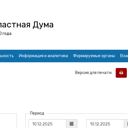
ластная Дума
0 года
ьность
Информация и аналитика
Формируемые органы
Вза
Версия для печати:
Период