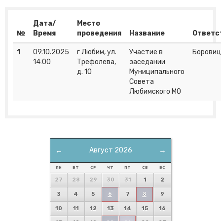
Дата/
Место
№
Время
проведения
Название
Ответс
1
09.10.2025
г Любим, ул.
Участие в
Боровиц
14:00
Трефолева,
заседании
д. 10
Муниципального
Совета
Любимского МО
←
Август 2026
→
ПН
ВТ
СР
ЧТ
ПТ
СБ
ВС
27
28
29
30
31
1
2
3
4
5
6
7
8
9
10
11
12
13
14
15
16