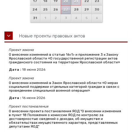
17
18
19
20
21
22
23
24
25
26
27
28
29
30
31
1
2
3
4
5
6
Новые проекты правовых актов
Проект закона
О внесении изменений в статью 16<1> и приложение 3 к Закону
Ярославской области «О государственной регистрации актов
гражданского состояния на территории Ярославской области»
Дата :
18
июня
2026
Проект закона
О внесении изменений в Закон Ярославской области «О мерах
социальной поддержки отдельных категорий граждан в связи с
проведением специальной военной операции»
Дата :
16
июня
2026
Проект постановления
О внесении проекта постановления ЯОД "О внесении изменения
в пункт 18 Положения о комиссии ЯОД по контролю за
достоверностью сведений о доходах, об имуществе и
обязательствах имущественного характера, представляемых
депутатами ЯОД"