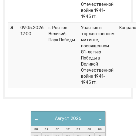
Отечественной
войне 1941-
1945 гг.
3
09.05.2026
г. Ростов
Участие в
Капрало
12:00
Великий,
торжественном
Парк Победы
митинге,
посвященном
81-летию
Победы в
Великой
Отечественной
войне 1941-
1945 гг.
←
Август 2026
→
ПН
ВТ
СР
ЧТ
ПТ
СБ
ВС