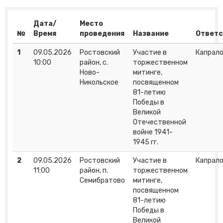
Дата/
Место
№
Время
проведения
Название
Ответ
1
09.05.2026
Ростовский
Участие в
Капрало
10:00
район, с.
торжественном
Ново-
митинге,
Никольское
посвященном
81-летию
Победы в
Великой
Отечественной
войне 1941-
1945 гг.
2
09.05.2026
Ростовский
Участие в
Капрало
11:00
район, п.
торжественном
Семибратово
митинге,
посвященном
81-летию
Победы в
Великой