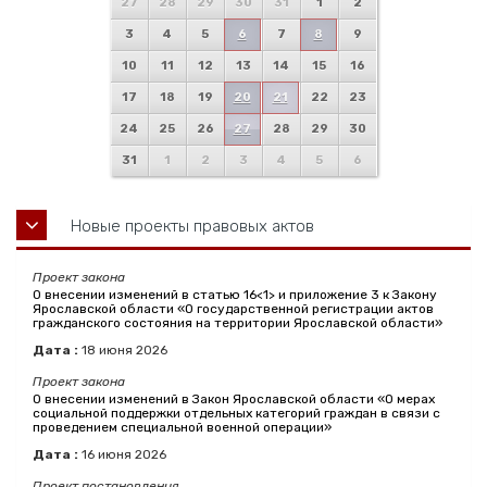
27
28
29
30
31
1
2
3
4
5
6
7
8
9
10
11
12
13
14
15
16
17
18
19
20
21
22
23
24
25
26
27
28
29
30
31
1
2
3
4
5
6
Новые проекты правовых актов
Проект закона
О внесении изменений в статью 16<1> и приложение 3 к Закону
Ярославской области «О государственной регистрации актов
гражданского состояния на территории Ярославской области»
Дата :
18
июня
2026
Проект закона
О внесении изменений в Закон Ярославской области «О мерах
социальной поддержки отдельных категорий граждан в связи с
проведением специальной военной операции»
Дата :
16
июня
2026
Проект постановления