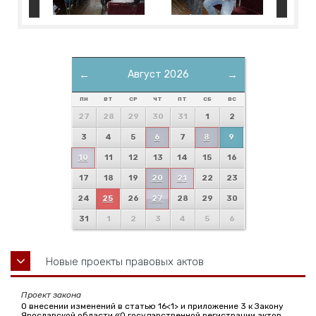
←
Август 2026
→
ПН
ВТ
СР
ЧТ
ПТ
СБ
ВС
27
28
29
30
31
1
2
3
4
5
6
7
8
9
10
11
12
13
14
15
16
17
18
19
20
21
22
23
24
25
26
27
28
29
30
31
1
2
3
4
5
6
Новые проекты правовых актов
Проект закона
О внесении изменений в статью 16<1> и приложение 3 к Закону
Ярославской области «О государственной регистрации актов