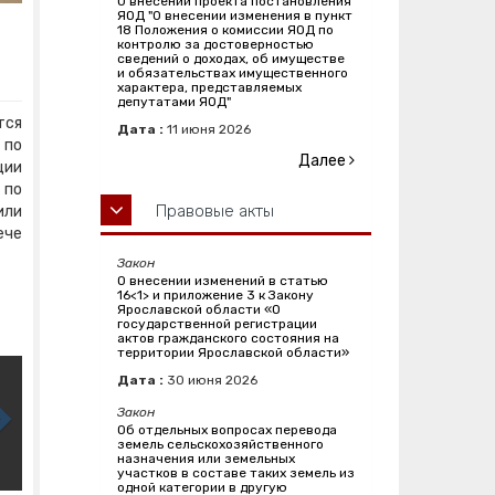
О внесении проекта постановления
ЯОД "О внесении изменения в пункт
18 Положения о комиссии ЯОД по
контролю за достоверностью
сведений о доходах, об имуществе
и обязательствах имущественного
характера, представляемых
депутатами ЯОД"
тся
Дата :
11
июня
2026
 по
Далее
ции
 по
Правовые акты
или
ече
Закон
О внесении изменений в статью
16<1> и приложение 3 к Закону
Ярославской области «О
государственной регистрации
актов гражданского состояния на
территории Ярославской области»
Дата :
30
июня
2026
Закон
Об отдельных вопросах перевода
земель сельскохозяйственного
назначения или земельных
участков в составе таких земель из
одной категории в другую