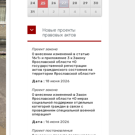
24
25
26
27
28
29
30
31
1
2
3
4
5
6
Новые проекты
правовых актов
Проект закона
О внесении изменений в статью
16<1> и приложение 3 к Закону
Ярославской области «О
государственной регистрации
актов гражданского состояния на
территории Ярославской области»
Дата :
18
июня
2026
Проект закона
О внесении изменений в Закон
Ярославской области «О мерах
социальной поддержки отдельных
категорий граждан в связи с
проведением специальной военной
операции»
Дата :
16
июня
2026
Проект постановления