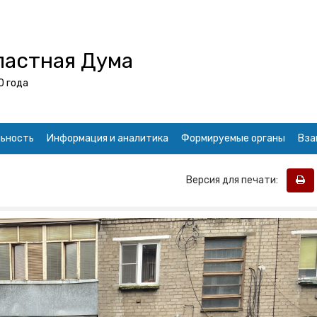
ластная Дума
0 года
ьность
Информация и аналитика
Формируемые органы
Вза
Версия для печати: