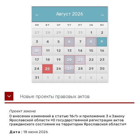
←
Август 2026
→
ПН
ВТ
СР
ЧТ
ПТ
СБ
ВС
27
28
29
30
31
1
2
3
4
5
6
7
8
9
10
11
12
13
14
15
16
17
18
19
20
21
22
23
24
25
26
27
28
29
30
31
1
2
3
4
5
6
Новые проекты правовых актов
Проект закона
О внесении изменений в статью 16<1> и приложение 3 к Закону
Ярославской области «О государственной регистрации актов
гражданского состояния на территории Ярославской области»
Дата :
18
июня
2026