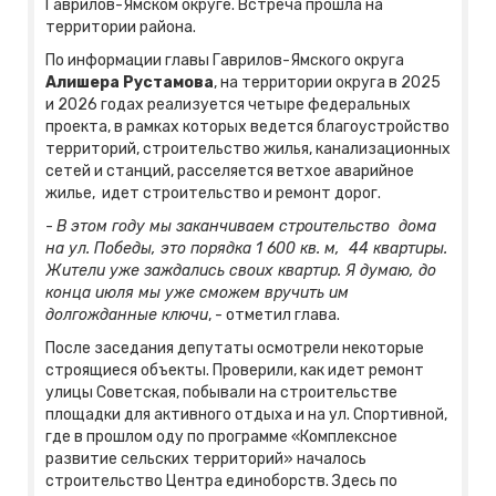
Гаврилов-Ямском округе. Встреча прошла на
территории района.
По информации главы Гаврилов-Ямского округа
Алишера Рустамова
, на территории округа в 2025
и 2026 годах реализуется четыре федеральных
проекта, в рамках которых ведется благоустройство
территорий, строительство жилья, канализационных
сетей и станций, расселяется ветхое аварийное
жилье, идет строительство и ремонт дорог.
-
В этом году мы заканчиваем строительство дома
на ул. Победы, это порядка 1 600 кв. м, 44 квартиры.
Жители уже заждались своих квартир. Я думаю, до
конца июля мы уже сможем вручить им
долгожданные ключи
, - отметил глава.
После заседания депутаты осмотрели некоторые
строящиеся объекты. Проверили, как идет ремонт
улицы Советская, побывали на строительстве
площадки для активного отдыха и на ул. Спортивной,
где в прошлом оду по программе «Комплексное
развитие сельских территорий» началось
строительство Центра единоборств. Здесь по