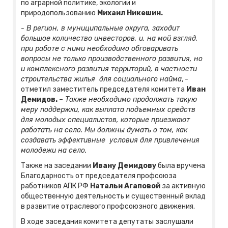
по аграрной политике, экологии и
природопользованию
Михаил Никешин.
- В регион, в муниципальные округа, заходит
большое количество инвесторов, и, на мой взгляд,
при работе с ними необходимо обговаривать
вопросы не только производственного развития, но
и комплексного развития территорий, в частности
строительства жилья для социального найма
, -
отметил заместитель председателя комитета
Иван
Демидов.
–
Также необходимо продолжать такую
меру поддержки, как выплата подъемных средств
для молодых специалистов, которые приезжают
работать на село. Мы должны думать о том, как
создавать эффективные условия для привлечения
молодежи на село.
Также на заседании
Ивану Демидову
была вручена
Благодарность от председателя профсоюза
работников АПК РФ
Натальи Агаповой
за активную
общественную деятельность и существенный вклад
в развитие отраслевого профсоюзного движения.
В ходе заседания комитета депутаты заслушали