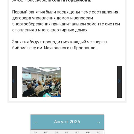
ЖКХ,
- рассказала
Ольга Горшунова.
Первый занятия были посвящены теме составления
договора управления домом и вопросам
энергосбережения при капитальном ремонте систем
отопления в многоквартирных домах.
Занятия будут проводиться каждый четверг в
библиотеке им. Маяковского в Ярославле.
←
Август 2026
→
ПН
ВТ
СР
ЧТ
ПТ
СБ
ВС