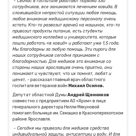
- Сейчас в госпитале работают порядка 330
сотрудников, все занимаются лечением ковида. В
сложившейся непростой ситуации любая помощь,
любое внимание медицинскому персоналу очень
кстати. Кто-то развозит врачей на машинах, кто-то
привозит продукты питания, есть студенты
медицинского колледжа и университета, которые
пошли работать «в ковид» и работают уже 1,5 года.
Мы благодарны за любую помощь. Эти пироги для
наших сотрудников сегодня принимаем с
благодарностью. Для медиков это внимание со
стороны наших ярославцев очень приятно, они
понимают и чувствуют, что их помнят, любят и
ценят, -
рассказал главный врач областного
госпиталя ветеранов войн
Михаил Осипов.
Депутат областной Думы
Андрей Щенников
совместно с предприятием АО «Хром» в лице
генерального директора Нелли Мякуновой
помогаеn больнице им. Семашко в Красноперекопском
районе Ярославля.
- Сегодня мы привезли для медиков средства
индивидуальной защиты, антисептики и воду. И для