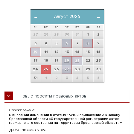
←
Август 2026
→
ПН
ВТ
СР
ЧТ
ПТ
СБ
ВС
27
28
29
30
31
1
2
3
4
5
6
7
8
9
10
11
12
13
14
15
16
17
18
19
20
21
22
23
24
25
26
27
28
29
30
31
1
2
3
4
5
6
Новые проекты правовых актов
Проект закона
О внесении изменений в статью 16<1> и приложение 3 к Закону
Ярославской области «О государственной регистрации актов
гражданского состояния на территории Ярославской области»
Дата :
18
июня
2026