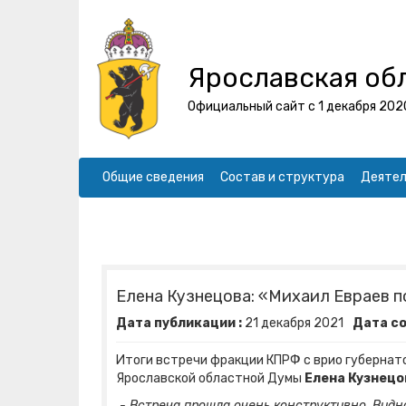
Ярославская об
Официальный сайт с 1 декабря 202
Общие сведения
Состав и структура
Деятел
Елена Кузнецова: «Михаил Евраев п
Дата публикации :
21
декабря
2021
Дата со
Итоги встречи фракции КПРФ с врио губерна
Ярославской областной Думы
Елена Кузнецо
- Встреча прошла очень конструктивно. Видн