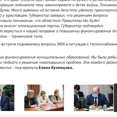
фракция поднимала тему законопроекта о детях войны. Пониман
е Думы. Много времени на встрече депутаты уделили транспортн
й у ярославцев. Губернатор заверил, что решением вопроса
нашли понимание, что областное Правительство будет
ые вносят оппозиционные партии. Губернатор подтвердил
да вернуться к нашей поправке о повышении финансирования дл
йны - тружеников тыла.
е встречи поднимались вопросы ЖКХ и ситуации с теплоснабжен
ние финансирования муниципальных образований. Мы были рады
о подойти к решению накопившихся проблем, для каждого райо
звития,
- подчеркнула
Елена Кузнецова.