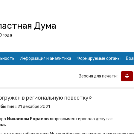
ластная Дума
0 года
ьность
Информация и аналитика
Формируемые органы
Вза
Версия для печати:
огружен в региональную повестку»
бытия :
21
декабря
2021
тора
Михаилом Евраевым
прокомментировала депутат
ва.
о, что врио губернатора Михаил Евраев погружен в региональну