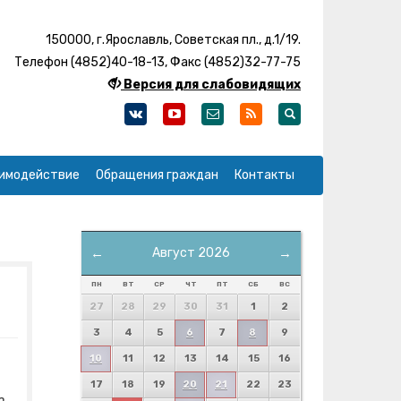
150000, г.Ярославль, Советская пл., д.1/19.
Телефон (4852)40-18-13, Факс (4852)32-77-75
Версия для слабовидящих
имодействие
Обращения граждан
Контакты
←
Август 2026
→
ПН
ВТ
СР
ЧТ
ПТ
СБ
ВС
27
28
29
30
31
1
2
3
4
5
6
7
8
9
10
11
12
13
14
15
16
17
18
19
20
21
22
23
ю