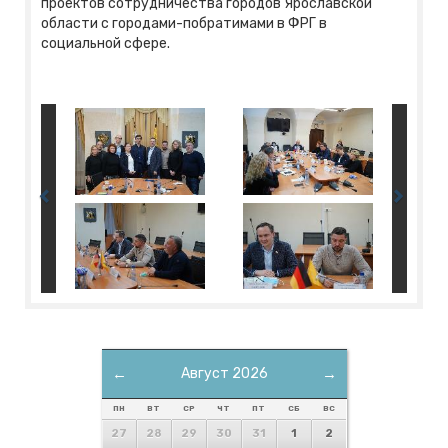
проектов сотрудничества городов Ярославской
области с городами-побратимами в ФРГ в
социальной сфере.
←
Август 2026
→
ПН
ВТ
СР
ЧТ
ПТ
СБ
ВС
27
28
29
30
31
1
2