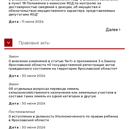
в пункт 18 Положения о комиссии ЯОД по контролю за
достоверностью сведений о доходах, об имуществе и
обязательствах имущественного характера, представляемых
депутатами ЯОД"
Дата :
11
июня
2026
Далее
Правовые акты
Закон
О внесении изменений в статью 16<1> и приложение 3 к Закону
Ярославской области «О государственной регистрации актов
гражданского состояния на территории Ярославской области»
Дата :
30
июня
2026
Закон
Об отдельных вопросах перевода земель
сельскохозяйственного назначения или земельных участков в
составе таких земель из одной категории в другую
Дата :
30
июня
2026
Постановление
О вступлении в должность Уполномоченного по правам ребенка
в Ярославской области
Дата :
30
июня
2026