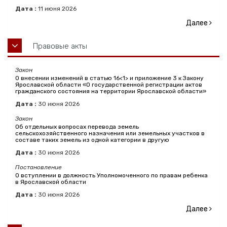
Дата :
11
июня
2026
Далее
Правовые акты
Закон
О внесении изменений в статью 16<1> и приложение 3 к Закону
Ярославской области «О государственной регистрации актов
гражданского состояния на территории Ярославской области»
Дата :
30
июня
2026
Закон
Об отдельных вопросах перевода земель
сельскохозяйственного назначения или земельных участков в
составе таких земель из одной категории в другую
Дата :
30
июня
2026
Постановление
О вступлении в должность Уполномоченного по правам ребенка
в Ярославской области
Дата :
30
июня
2026
Далее