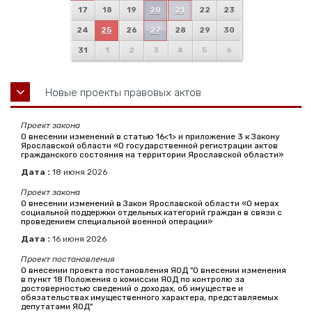
17
18
19
20
21
22
23
24
25
26
27
28
29
30
31
1
2
3
4
5
6
Новые проекты правовых актов
Проект закона
О внесении изменений в статью 16<1> и приложение 3 к Закону
Ярославской области «О государственной регистрации актов
гражданского состояния на территории Ярославской области»
Дата :
18
июня
2026
Проект закона
О внесении изменений в Закон Ярославской области «О мерах
социальной поддержки отдельных категорий граждан в связи с
проведением специальной военной операции»
Дата :
16
июня
2026
Проект постановления
О внесении проекта постановления ЯОД "О внесении изменения
в пункт 18 Положения о комиссии ЯОД по контролю за
достоверностью сведений о доходах, об имуществе и
обязательствах имущественного характера, представляемых
депутатами ЯОД"