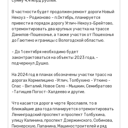
сумму 4,4 млрд рублей.
В частности будет продолжен ремонт дороги Новый
Некоуз – Родионово – п.Октябрь, планируется
привести в порядок дорогу Углич-Некоуз-Брейтово,
отремонтировать два крупных участка на трассе
Данилов-Пошехонье, а также участок от Пошехонья
до Гаютино и границы с Вологодской областью.
- До 1 сентября необходимо будет
законтрактоваться на объекты 2023 года, -
подчеркнул Душко.
На 2024 год в планах обозначены участки трасс на
дорогах Кормилицино -Углич, Толбухино - Уткино -
Спас - Виталий, Новое Село - Мышкин, Семибратово
-Татищев Погост-Халдеево и другие.
Что касается дорог в черте Ярославля, то в
ближайшие два года планируется отремонтировать
Ленинградский проспект и проспект Толбухина,
улицу Калинина, проспект Дзержинского, Собинова,
Пионерскую, Папанина, Машиностроителей и ряд