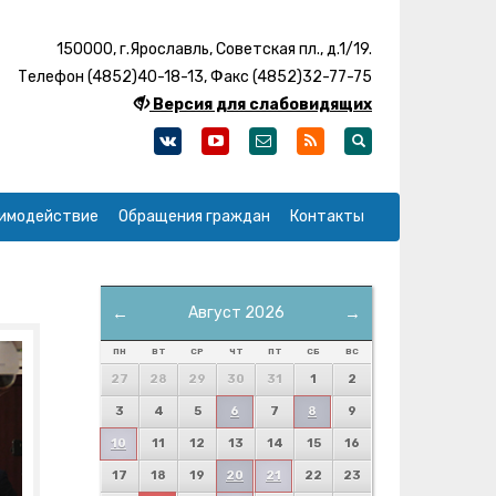
150000, г.Ярославль, Советская пл., д.1/19.
Телефон (4852)40-18-13, Факс (4852)32-77-75
Версия для слабовидящих
имодействие
Обращения граждан
Контакты
←
Август 2026
→
ПН
ВТ
СР
ЧТ
ПТ
СБ
ВС
27
28
29
30
31
1
2
3
4
5
6
7
8
9
10
11
12
13
14
15
16
17
18
19
20
21
22
23