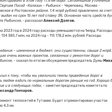
емонтировано в этом году 77,6 км дорог. Сегодняшние уточнения
Сергиев Посад –Калязин - Рыбинск - Череповец, Москва -
вское в Ростовском районе. 1,4 млрд рублей привлечено за счет
 выдан на срок 15 лет под ставку 3%. Основная часть средств бу
для Рыбинска
, - рассказал
Алексей Долгов.
 на 2023 год в 2024 году расходы уменьшаются на 1млрд. Расходы
4 385,7 млн, на 2024 год - 115 178,2 млн. рублей. Расходы
седания – изменения в бюджет, они существенны, свыше 2 млрд.
цию очень важных проектов, связанных с ремонтом дорог и
бинске,
- сказал по итогам обсуждения председатель Думы
Мих
сыл к тому, чтобы мы увеличили темпы приведения дорог в
ь людям ездить по нормальным дорогам раньше на год. Хорошо 
ие и в следующих годах,
- заметил председатель комитета по
ксандр Гончаров.
премонт теплосетей в Тутаеве. Будет отремонтирован участок
 4,3 км.