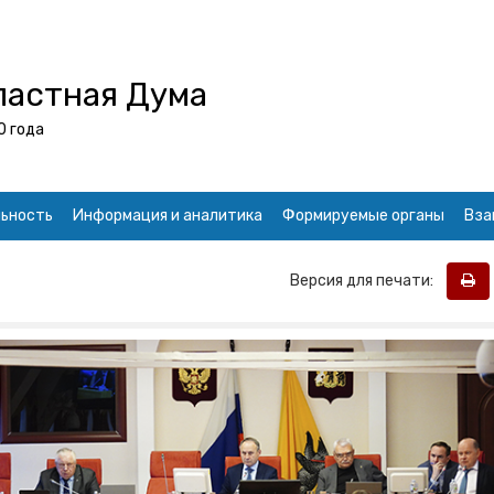
ластная Дума
0 года
ьность
Информация и аналитика
Формируемые органы
Вза
Версия для печати: