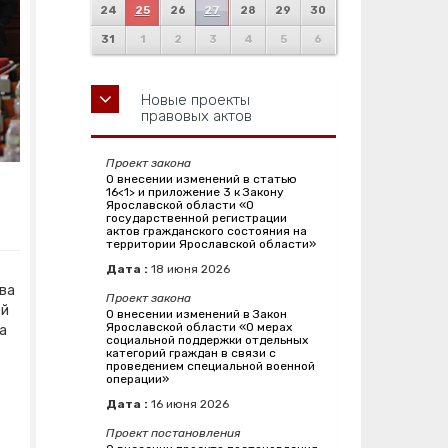
24
25
26
27
28
29
30
31
1
2
3
4
5
6
Новые проекты
правовых актов
Проект закона
О внесении изменений в статью
16<1> и приложение 3 к Закону
Ярославской области «О
государственной регистрации
актов гражданского состояния на
территории Ярославской области»
Дата :
18
июня
2026
ава
Проект закона
ей
О внесении изменений в Закон
Ярославской области «О мерах
а
социальной поддержки отдельных
категорий граждан в связи с
проведением специальной военной
операции»
Дата :
16
июня
2026
Проект постановления