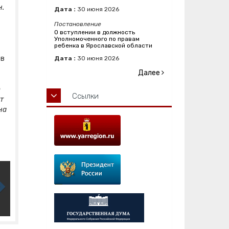
н.
Дата :
30
июня
2026
,
Постановление
О вступлении в должность
Уполномоченного по правам
ребенка в Ярославской области
ов
Дата :
30
июня
2026
Далее
о
Ссылки
т
на