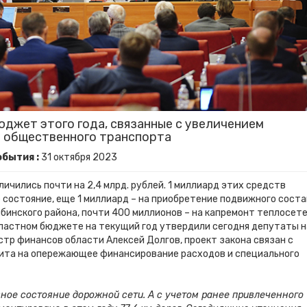
джет этого года, связанные с увеличением
у общественного транспорта
бытия :
31
октября
2023
ичились почти на 2,4 млрд. рублей. 1 миллиард этих средств
 состояние, еще 1 миллиард – на приобретение подвижного сост
бинского района, почти 400 миллионов – на капремонт теплосет
областном бюджете на текущий год утвердили сегодня депутаты н
тр финансов области Алексей Долгов, проект закона связан с
ита на опережающее финансирование расходов и специального
вное состояние дорожной сети. А с учетом ранее привлеченного