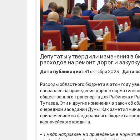
Депутаты утвердили изменения в бю
расходов на ремонт дорог и закупк
Дата публикации :
31
октября
2023
Дата со
Расходы областного бюджета в этом году увел
направлен на приведение дорог в нормативное
общественного транспорта для Рыбинска и Ры
Тутаева. Эти и другие изменения в закон об 
очередном заседании Думы. Как заметил минис
привлечением из федерального бюджета кред
казначейского кредита.
- 1 млдр направлен на приведение в нормати