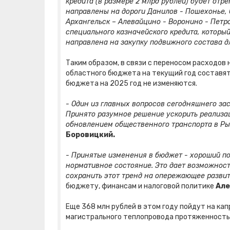
кредита (в размере 2 млрд рублей) будет отр
направлены на дороги Данилов - Пошехонье, 
Архангельск – Алевайцино - Воронино - Петро
специального казначейского кредита, который
направлена на закупку подвижного состава 
Таким образом, в связи с переносом расходов
областного бюджета на текущий год составят 13
бюджета на 2025 год не изменяются.
- Один из главных вопросов сегодняшнего за
Принято разумное решение ускорить реализа
обновлением общественного транспорта в Ры
Боровицкий.
- Принятые изменения в бюджет - хороший по
нормативное состояние. Это дает возможност
сохранить этот тренд на опережающее развит
бюджету, финансам и налоговой политике
Але
Еще 368 млн рублей в этом году пойдут на ка
магистрального теплопровода протяженностью