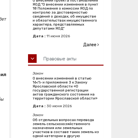
О внесении проекта постановления
ЯОД "О внесении изменения в пункт
18 Положения о комиссии ЯОД по
контролю за достоверностью
сведений о доходах, об имуществе
дет
и обязательствах имущественного
характера, представляемых
депутатами ЯОД"
Дата :
11
июня
2026
Далее
Правовые акты
Закон
аил
О внесении изменений в статью
16<1> и приложение 3 к Закону
Ярославской области «О
государственной регистрации
актов гражданского состояния на
территории Ярославской области»
бы
Дата :
30
июня
2026
Закон
Об отдельных вопросах перевода
земель сельскохозяйственного
назначения или земельных
участков в составе таких земель из
одной категории в другую