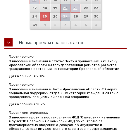
17
18
19
20
21
22
23
24
25
26
27
28
29
30
31
1
2
3
4
5
6
Новые проекты правовых актов
Проект закона
О внесении изменений в статью 16<1> и приложение 3 к Закону
Ярославской области «О государственной регистрации актов
гражданского состояния на территории Ярославской области»
Дата :
18
июня
2026
Проект закона
О внесении изменений в Закон Ярославской области «О мерах
социальной поддержки отдельных категорий граждан в связи с
проведением специальной военной операции»
Дата :
16
июня
2026
Проект постановления
О внесении проекта постановления ЯОД "О внесении изменения
в пункт 18 Положения о комиссии ЯОД по контролю за
достоверностью сведений о доходах, об имуществе и
обязательствах имущественного характера, представляемых