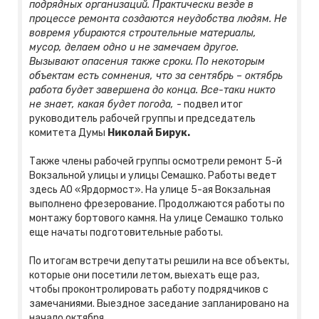
подрядных организаций. Практически везде в
процессе ремонта создаются неудобства людям. Не
вовремя убираются строительные материалы,
мусор, делаем одно и не замечаем другое.
Вызывают опасения также сроки. По некоторым
объектам есть сомнения, что за сентябрь – октябрь
работа будет завершена до конца. Все-таки никто
не знает, какая будет погода,
- подвел итог
руководитель рабочей группы и председатель
комитета Думы
Николай Бирук.
Также члены рабочей группы осмотрели ремонт 5-й
Вокзальной улицы и улицы Семашко. Работы ведет
здесь АО «Ярдормост». На улице 5-ая Вокзальная
выполнено фрезерование. Продолжаются работы по
монтажу бортового камня. На улице Семашко только
еще начаты подготовительные работы.
По итогам встречи депутаты решили на все объекты,
которые они посетили летом, выехать еще раз,
чтобы проконтролировать работу подрядчиков с
замечаниями. Выездное заседание запланировано на
начало октября.