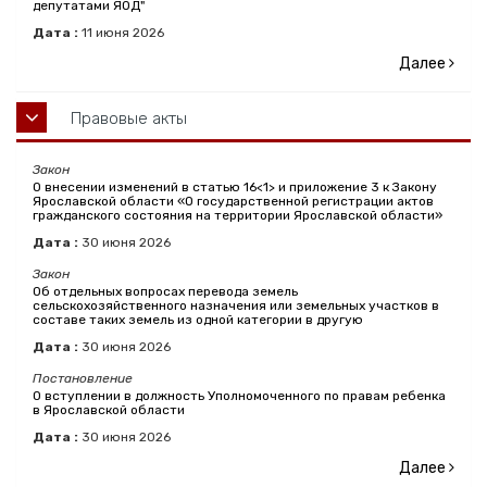
депутатами ЯОД"
Дата :
11
июня
2026
Далее
Правовые акты
Закон
О внесении изменений в статью 16<1> и приложение 3 к Закону
Ярославской области «О государственной регистрации актов
гражданского состояния на территории Ярославской области»
Дата :
30
июня
2026
Закон
Об отдельных вопросах перевода земель
сельскохозяйственного назначения или земельных участков в
составе таких земель из одной категории в другую
Дата :
30
июня
2026
Постановление
О вступлении в должность Уполномоченного по правам ребенка
в Ярославской области
Дата :
30
июня
2026
Далее