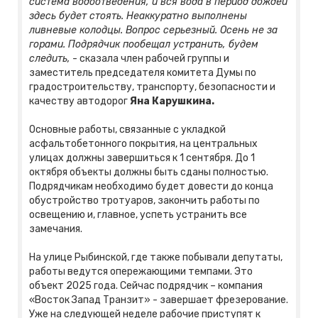
система водоотведения, и вся вода в период дождей
здесь будет стоять. Неаккуратно выполнены
ливневые колодцы. Вопрос серьезный. Осень не за
горами. Подрядчик пообещал устранить, будем
следить,
- сказала член рабочей группы и
заместитель председателя комитета Думы по
градостроительству, транспорту, безопасности и
качеству автодорог
Яна Карушкина.
Основные работы, связанные с укладкой
асфальтобетонного покрытия, на центральных
улицах должны завершиться к 1 сентября. До 1
октября объекты должны быть сданы полностью.
Подрядчикам необходимо будет довести до конца
обустройство тротуаров, закончить работы по
освещению и, главное, успеть устранить все
замечания.
На улице Рыбинской, где также побывали депутаты,
работы ведутся опережающими темпами. Это
объект 2025 года. Сейчас подрядчик – компания
«Восток Запад Транзит» - завершает фрезерование.
Уже на следующей неделе рабочие приступят к