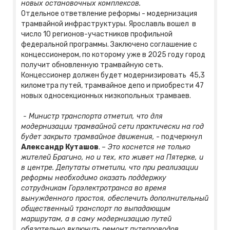
новых остановочных комплексов.
Отдельное ответвление реформы - модернизация
трамвайной инфраструктуры. Ярославль вошел в
число 10 регионов-участников профильной
федеральной программы. Заключено соглашение с
концессионером, по которому уже в 2025 году город
получит обновленную трамвайную сеть.
Концессионер должен будет модернизировать 45,3
километра путей, трамвайное депо и приобрести 47
новых односекционных низкопольных трамваев.
- Министр транспорта отметил, что для
модернизации трамвайной сети практически на год
будет закрыто трамвайное движения,
- подчеркнул
Александр Куташов
.
– Это коснется не только
жителей Брагино, но и тех, кто живет на Пятерке, и
в центре. Депутаты отметили, что при реализации
реформы необходимо оказать поддержку
сотрудникам Горэлектротранса во время
вынужденного простоя, обеспечить дополнительный
общественный транспорт по выпадающим
маршрутам, а в саму модернизацию путей
обязательно включить ремонт путепроводов.