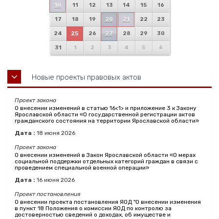
10
11
12
13
14
15
16
17
18
19
20
21
22
23
24
25
26
27
28
29
30
31
1
2
3
4
5
6
Новые проекты правовых актов
Проект закона
О внесении изменений в статью 16<1> и приложение 3 к Закону
Ярославской области «О государственной регистрации актов
гражданского состояния на территории Ярославской области»
Дата :
18
июня
2026
Проект закона
О внесении изменений в Закон Ярославской области «О мерах
социальной поддержки отдельных категорий граждан в связи с
проведением специальной военной операции»
Дата :
16
июня
2026
Проект постановления
О внесении проекта постановления ЯОД "О внесении изменения
в пункт 18 Положения о комиссии ЯОД по контролю за
достоверностью сведений о доходах, об имуществе и