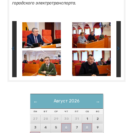
городского электротранспорта.
←
Август 2026
→
ПН
ВТ
СР
ЧТ
ПТ
СБ
ВС
27
28
29
30
31
1
2
3
4
5
6
7
8
9