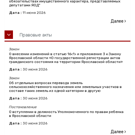
обязательствах имущественного характера, представляемых
депутатами ЯОД"
Дата :
11
июня
2026
Далее
Правовые акты
Закон
О внесении изменений в статью 16<1> и приложение 3 к Закону
Ярославской области «О государственной регистрации актов
гражданского состояния на территории Ярославской области»
Дата :
30
июня
2026
Закон
Об отдельных вопросах перевода земель
сельскохозяйственного назначения или земельных участков в
составе таких земель из одной категории в другую
Дата :
30
июня
2026
Постановление
О вступлении в должность Уполномоченного по правам ребенка
в Ярославской области
Дата :
30
июня
2026
Далее