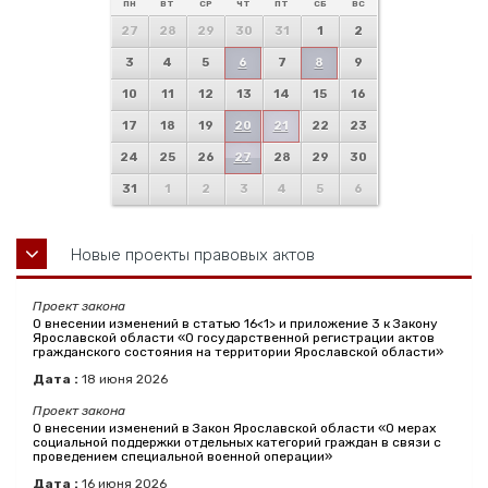
ПН
ВТ
СР
ЧТ
ПТ
СБ
ВС
27
28
29
30
31
1
2
3
4
5
6
7
8
9
10
11
12
13
14
15
16
17
18
19
20
21
22
23
24
25
26
27
28
29
30
31
1
2
3
4
5
6
Новые проекты правовых актов
Проект закона
О внесении изменений в статью 16<1> и приложение 3 к Закону
Ярославской области «О государственной регистрации актов
гражданского состояния на территории Ярославской области»
Дата :
18
июня
2026
Проект закона
О внесении изменений в Закон Ярославской области «О мерах
социальной поддержки отдельных категорий граждан в связи с
проведением специальной военной операции»
Дата :
16
июня
2026