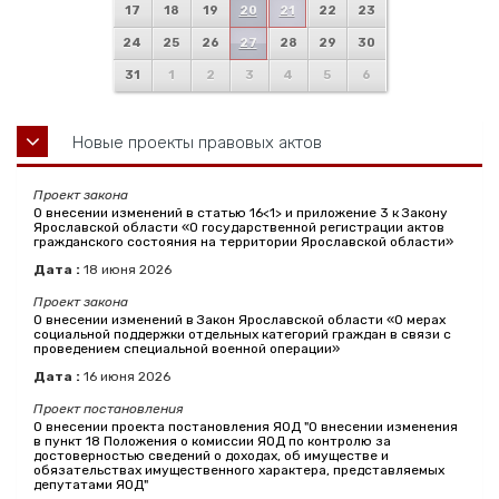
17
18
19
20
21
22
23
24
25
26
27
28
29
30
31
1
2
3
4
5
6
Новые проекты правовых актов
Проект закона
О внесении изменений в статью 16<1> и приложение 3 к Закону
Ярославской области «О государственной регистрации актов
гражданского состояния на территории Ярославской области»
Дата :
18
июня
2026
Проект закона
О внесении изменений в Закон Ярославской области «О мерах
социальной поддержки отдельных категорий граждан в связи с
проведением специальной военной операции»
Дата :
16
июня
2026
Проект постановления
О внесении проекта постановления ЯОД "О внесении изменения
в пункт 18 Положения о комиссии ЯОД по контролю за
достоверностью сведений о доходах, об имуществе и
обязательствах имущественного характера, представляемых
депутатами ЯОД"