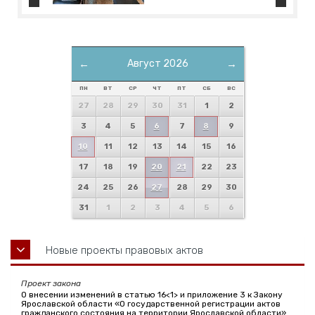
←
Август 2026
→
ПН
ВТ
СР
ЧТ
ПТ
СБ
ВС
27
28
29
30
31
1
2
3
4
5
6
7
8
9
10
11
12
13
14
15
16
17
18
19
20
21
22
23
24
25
26
27
28
29
30
31
1
2
3
4
5
6
Новые проекты правовых актов
Проект закона
О внесении изменений в статью 16<1> и приложение 3 к Закону
Ярославской области «О государственной регистрации актов
гражданского состояния на территории Ярославской области»